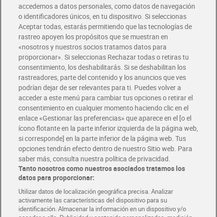
accedemos a datos personales, como datos de navegación
o identificadores únicos, en tu dispositivo. Si seleccionas
Envío gratis por compras superiores a 100€
Aceptar todas, estarás permitiendo que las tecnologías de
Envío estandar por 4,99€
rastreo apoyen los propósitos que se muestran en
«nosotros y nuestros socios tratamos datos para
Glovo y Uber Eats
proporcionar». Si seleccionas Rechazar todas o retiras tu
Solicita tu factura de Glovo o Uber Eats
consentimiento, los deshabilitarás. Si se deshabilitan los
rastreadores, parte del contenido y los anuncios que ves
podrían dejar de ser relevantes para ti. Puedes volver a
Únete al CLUB Dia
acceder a este menú para cambiar tus opciones o retirar el
Disfruta las ventajas y ofertas exclusivas.
consentimiento en cualquier momento haciendo clic en el
Descárgate la APP Dia
enlace «Gestionar las preferencias» que aparece en el [o el
ícono flotante en la parte inferior izquierda de la página web,
Folletos y Tiendas
si corresponde] en la parte inferior de la página web. Tus
Descubre las mejores ofertas y busca tu tienda más cercana
opciones tendrán efecto dentro de nuestro Sitio web. Para
saber más, consulta nuestra política de privacidad.
Tanto nosotros como nuestros asociados tratamos los
Tarjeta MaX Dia
Te devuelve hasta 8€/mes de tus compras.
datos para proporcionar:
¡Solicita tu tarjeta de crédito aquí!
Utilizar datos de localización geográfica precisa. Analizar
activamente las características del dispositivo para su
RECETAS
COMER MEJOR CADA DIA
EMPLEO
identificación. Almacenar la información en un dispositivo y/o