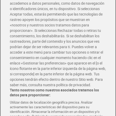
accedemos a datos personales, como datos de navegación
o identificadores únicos, en tu dispositivo. Si seleccionas
Envío gratis por compras superiores a 100€
Aceptar todas, estarás permitiendo que las tecnologías de
Envío estandar por 4,99€
rastreo apoyen los propósitos que se muestran en
«nosotros y nuestros socios tratamos datos para
Glovo y Uber Eats
proporcionar». Si seleccionas Rechazar todas o retiras tu
Solicita tu factura de Glovo o Uber Eats
consentimiento, los deshabilitarás. Si se deshabilitan los
rastreadores, parte del contenido y los anuncios que ves
podrían dejar de ser relevantes para ti. Puedes volver a
Únete al CLUB Dia
acceder a este menú para cambiar tus opciones o retirar el
Disfruta las ventajas y ofertas exclusivas.
consentimiento en cualquier momento haciendo clic en el
Descárgate la APP Dia
enlace «Gestionar las preferencias» que aparece en el [o el
ícono flotante en la parte inferior izquierda de la página web,
Folletos y Tiendas
si corresponde] en la parte inferior de la página web. Tus
Descubre las mejores ofertas y busca tu tienda más cercana
opciones tendrán efecto dentro de nuestro Sitio web. Para
saber más, consulta nuestra política de privacidad.
Tanto nosotros como nuestros asociados tratamos los
Tarjeta MaX Dia
Te devuelve hasta 8€/mes de tus compras.
datos para proporcionar:
¡Solicita tu tarjeta de crédito aquí!
Utilizar datos de localización geográfica precisa. Analizar
activamente las características del dispositivo para su
RECETAS
COMER MEJOR CADA DIA
EMPLEO
identificación. Almacenar la información en un dispositivo y/o