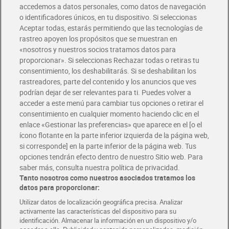
accedemos a datos personales, como datos de navegación
o identificadores únicos, en tu dispositivo. Si seleccionas
Envío gratis por compras superiores a 100€
Aceptar todas, estarás permitiendo que las tecnologías de
Envío estandar por 4,99€
rastreo apoyen los propósitos que se muestran en
«nosotros y nuestros socios tratamos datos para
Glovo y Uber Eats
proporcionar». Si seleccionas Rechazar todas o retiras tu
Solicita tu factura de Glovo o Uber Eats
consentimiento, los deshabilitarás. Si se deshabilitan los
rastreadores, parte del contenido y los anuncios que ves
podrían dejar de ser relevantes para ti. Puedes volver a
Únete al CLUB Dia
acceder a este menú para cambiar tus opciones o retirar el
Disfruta las ventajas y ofertas exclusivas.
consentimiento en cualquier momento haciendo clic en el
Descárgate la APP Dia
enlace «Gestionar las preferencias» que aparece en el [o el
ícono flotante en la parte inferior izquierda de la página web,
Folletos y Tiendas
si corresponde] en la parte inferior de la página web. Tus
Descubre las mejores ofertas y busca tu tienda más cercana
opciones tendrán efecto dentro de nuestro Sitio web. Para
saber más, consulta nuestra política de privacidad.
Tanto nosotros como nuestros asociados tratamos los
Tarjeta MaX Dia
Te devuelve hasta 8€/mes de tus compras.
datos para proporcionar:
¡Solicita tu tarjeta de crédito aquí!
Utilizar datos de localización geográfica precisa. Analizar
activamente las características del dispositivo para su
RECETAS
COMER MEJOR CADA DIA
EMPLEO
identificación. Almacenar la información en un dispositivo y/o