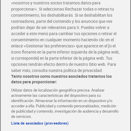
«nosotros y nuestros socios tratamos datos para
proporcionar». Si seleccionas Rechazar todas o retiras tu
consentimiento, los deshabilitarás. Si se deshabilitan los
Detergente líquido liso y
Detergente en polvo a
rastreadores, parte del contenido y los anuncios que ves
limpio Wipp Express 40
mano Dia Super Paco 600 g
podrían dejar de ser relevantes para ti. Puedes volver a
lavados
9,99 €
1,75 €
(0,25 €/LAVADO)
(2,92 €/KILO)
acceder a este menú para cambiar tus opciones o retirar el
consentimiento en cualquier momento haciendo clic en el
Añadir
Añadir
enlace «Gestionar las preferencias» que aparece en el [o el
ícono flotante en la parte inferior izquierda de la página web,
si corresponde] en la parte inferior de la página web. Tus
opciones tendrán efecto dentro de nuestro Sitio web. Para
saber más, consulta nuestra política de privacidad.
Tanto nosotros como nuestros asociados tratamos los
datos para proporcionar:
Utilizar datos de localización geográfica precisa. Analizar
activamente las características del dispositivo para su
identificación. Almacenar la información en un dispositivo y/o
acceder a ella. Publicidad y contenido personalizados, medición
de publicidad y contenido, investigación de audiencia y desarrollo
de servicios.
Lista de asociados (proveedores)
Detergente líquido Ariel 35
Detergente líquido Ariel
lavados
botella 25 + 5 L