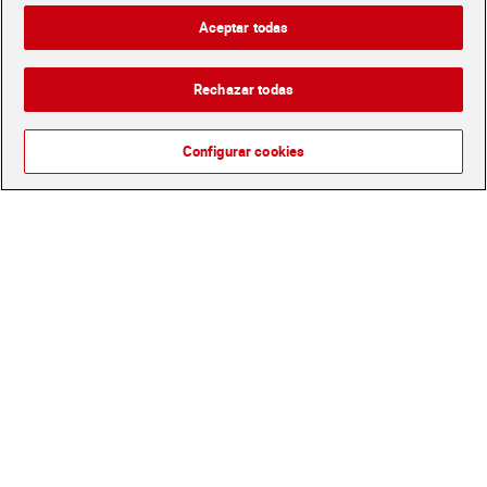
10,49 €
7,99 €
Aceptar todas
(0,36 €/LAVADO)
(0,32 €/LAVADO)
Añadir
Agotado
Rechazar todas
Configurar cookies
Detergente en cápsulas
Detergente máquina
Dixan 12 lavados
cápsulas all in 1 Ariel caja
25 lavados
4,29 €
12,99 €
(0,36 €/LAVADO)
(0,52 €/LAVADO)
Añadir
Añadir