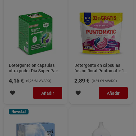
Detergente en cápsulas
Detergente en cápsulas
ultra poder Dia Super Paco
fusión floral Puntomatic 12
18 unidades
lavados
4,15 €
2,89 €
(0,23 €/LAVADO)
(0,24 €/LAVADO)
Añadir
Añadir
Novedad