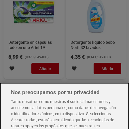
Detergente en cápsulas
Detergente líquido bebé
todo en uno Ariel 19
Norit 32 lavados
lavados
6,99 €
4,35 €
(0,37 €/LAVADO)
(0,14 €/LAVADO)
Añadir
Añadir
Nos preocupamos por tu privacidad
Tanto nosotros como nuestros
4
socios almacenamos y
accedemos a datos personales, como datos de navegación
o identificadores únicos, en tu dispositivo. Si seleccionas
Aceptar todas, estarás permitiendo que las tecnologías de
rastreo apoyen los propósitos que se muestran en