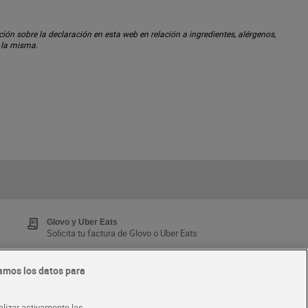
ón sobre la declaración en esta web en relación a ingredientes, alérgenos,
n la misma.
Glovo y Uber Eats
Solicita tu factura de Glovo o Uber Eats
amos los datos para
Tarjeta MaX Dia
Te devuelve hasta 8€/mes de tus compras.
alizar activamente las