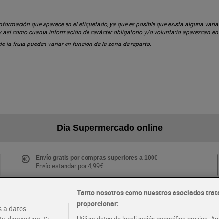
ormación que aparece en el etiquetado, ya que es posible que exista alguna variaci
 y así como cuanta información de carácter obligatorio y/o voluntario aparezcan e
 de la fruta pueden variar en función de la zona de reparto.
Dia Supermercado online
Envío gratis por compras superiores a 100€
Envío estandar por 4,99€
Tanto nosotros como nuestros asociados trat
proporcionar:
Folletos y Tiendas
 a datos
Descubre las mejores ofertas y busca tu tienda más
u dispositivo. Si
Utilizar datos de localización geográfica precisa. An