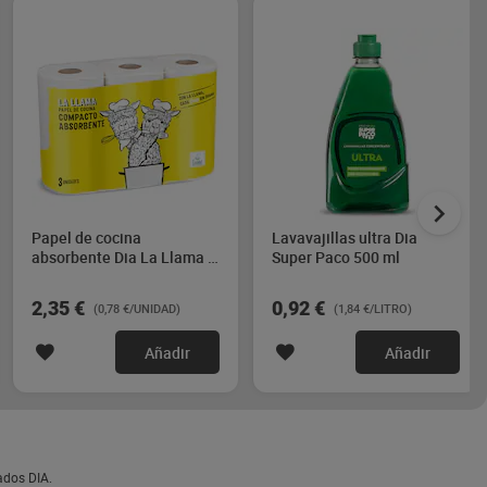
Papel de cocina
Lavavajillas ultra Dia
absorbente Dia La Llama 3
Super Paco 500 ml
unidades
2,35 €
0,92 €
(0,78 €/UNIDAD)
(1,84 €/LITRO)
Añadir
Añadir
ados DIA.