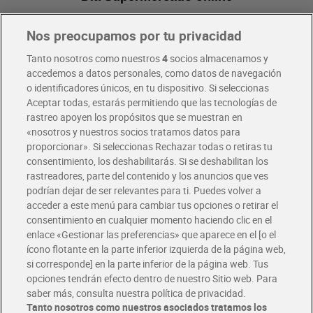
Nos preocupamos por tu privacidad
Pide hoy, recibe hoy
Entrega rápida y en la franja horaria que mejor te venga.
Tanto nosotros como nuestros
4
socios almacenamos y
accedemos a datos personales, como datos de navegación
o identificadores únicos, en tu dispositivo. Si seleccionas
Envío gratis por compras superiores a 100€
Aceptar todas, estarás permitiendo que las tecnologías de
Envío estandar por 4,99€
rastreo apoyen los propósitos que se muestran en
«nosotros y nuestros socios tratamos datos para
Glovo y Uber Eats
proporcionar». Si seleccionas Rechazar todas o retiras tu
Solicita tu factura de Glovo o Uber Eats
consentimiento, los deshabilitarás. Si se deshabilitan los
rastreadores, parte del contenido y los anuncios que ves
podrían dejar de ser relevantes para ti. Puedes volver a
Únete al CLUB Dia
acceder a este menú para cambiar tus opciones o retirar el
Disfruta las ventajas y ofertas exclusivas.
consentimiento en cualquier momento haciendo clic en el
Descárgate la APP Dia
enlace «Gestionar las preferencias» que aparece en el [o el
ícono flotante en la parte inferior izquierda de la página web,
Folletos y Tiendas
si corresponde] en la parte inferior de la página web. Tus
Descubre las mejores ofertas y busca tu tienda más cercana
opciones tendrán efecto dentro de nuestro Sitio web. Para
saber más, consulta nuestra política de privacidad.
Tanto nosotros como nuestros asociados tratamos los
Tarjeta MaX Dia