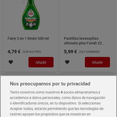
Fairy 3 en 1 limón 500 ml
Pastillas lavavajillas
ultimate plus Finish 22
unidades
4,79 €
5,99 €
(9,58 €/LITRO)
(0,27 €/UNIDAD)
Añadir
Añadir
Nos preocupamos por tu privacidad
Tanto nosotros como nuestros
4
socios almacenamos y
accedemos a datos personales, como datos de navegación
o identificadores únicos, en tu dispositivo. Si seleccionas
Aceptar todas, estarás permitiendo que las tecnologías de
rastreo apoyen los propósitos que se muestran en