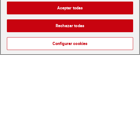
unidades
7,99 €
4,55 €
Aceptar todas
(0,25 €/UNIDAD)
(0,70 €/100 ML.)
Añadir
Añadir
Rechazar todas
Configurar cookies
Lavavajillas probioticos Dia
Lavavajillas mano
Super Paco 500 ml
concentrado aloe vera y
pepino Fairy botella 820 ml
1,75 €
2,99 €
(3,50 €/LITRO)
(3,65 €/LITRO)
Añadir
Añadir