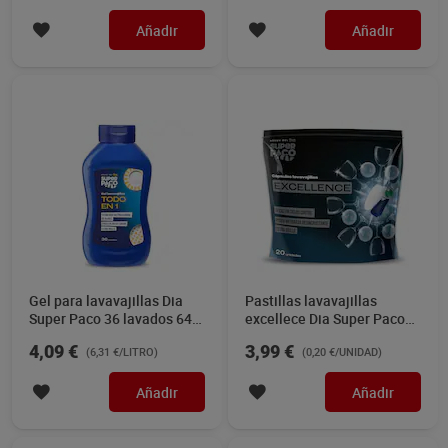
Añadir
Añadir
Gel para lavavajillas Dia
Pastillas lavavajillas
Super Paco 36 lavados 648
excellece Dia Super Paco
ml
20 unidades
4,09 €
3,99 €
(6,31 €/LITRO)
(0,20 €/UNIDAD)
Añadir
Añadir