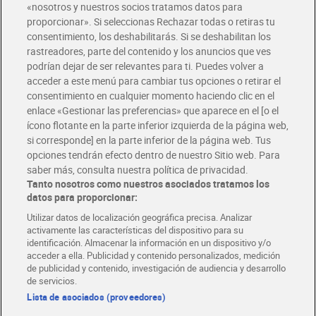
«nosotros y nuestros socios tratamos datos para
proporcionar». Si seleccionas Rechazar todas o retiras tu
consentimiento, los deshabilitarás. Si se deshabilitan los
Lavavajillas zero Dia Super
Gel para lavavajillas Somat
rastreadores, parte del contenido y los anuncios que ves
Paco 500 ml
960 ml
podrían dejar de ser relevantes para ti. Puedes volver a
1,65 €
11,39 €
(3,30 €/LITRO)
(11,86 €/LITRO)
acceder a este menú para cambiar tus opciones o retirar el
consentimiento en cualquier momento haciendo clic en el
Añadir
Añadir
enlace «Gestionar las preferencias» que aparece en el [o el
ícono flotante en la parte inferior izquierda de la página web,
si corresponde] en la parte inferior de la página web. Tus
opciones tendrán efecto dentro de nuestro Sitio web. Para
saber más, consulta nuestra política de privacidad.
Tanto nosotros como nuestros asociados tratamos los
datos para proporcionar:
Utilizar datos de localización geográfica precisa. Analizar
activamente las características del dispositivo para su
identificación. Almacenar la información en un dispositivo y/o
acceder a ella. Publicidad y contenido personalizados, medición
de publicidad y contenido, investigación de audiencia y desarrollo
de servicios.
Lista de asociados (proveedores)
Pastillas lavavajillas
Fairy 654 ml
ultimate Finish 32