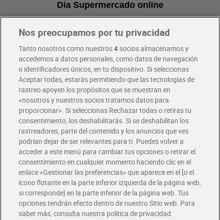
Dia Supermercado online
Nos preocupamos por tu privacidad
Pide hoy, recibe hoy
Entrega rápida y en la franja horaria que mejor te venga.
Tanto nosotros como nuestros
4
socios almacenamos y
accedemos a datos personales, como datos de navegación
o identificadores únicos, en tu dispositivo. Si seleccionas
Envío gratis por compras superiores a 100€
Aceptar todas, estarás permitiendo que las tecnologías de
Envío estandar por 4,99€
rastreo apoyen los propósitos que se muestran en
«nosotros y nuestros socios tratamos datos para
Glovo y Uber Eats
proporcionar». Si seleccionas Rechazar todas o retiras tu
Solicita tu factura de Glovo o Uber Eats
consentimiento, los deshabilitarás. Si se deshabilitan los
rastreadores, parte del contenido y los anuncios que ves
podrían dejar de ser relevantes para ti. Puedes volver a
Únete al CLUB Dia
acceder a este menú para cambiar tus opciones o retirar el
Disfruta las ventajas y ofertas exclusivas.
consentimiento en cualquier momento haciendo clic en el
Descárgate la APP Dia
enlace «Gestionar las preferencias» que aparece en el [o el
ícono flotante en la parte inferior izquierda de la página web,
Folletos y Tiendas
si corresponde] en la parte inferior de la página web. Tus
Descubre las mejores ofertas y busca tu tienda más cercana
opciones tendrán efecto dentro de nuestro Sitio web. Para
saber más, consulta nuestra política de privacidad.