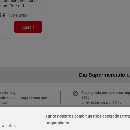
iador oxígeno activo
Super Paco 1 L
5 €
(1,35 €/LITRO)
Añadir
Dia Supermercado o
recibe hoy
Envío gratis por compras sup
ida y en la franja horaria que
100€
enga.
Envío estandar por 4,99€
Tanto nosotros como nuestros asociados trat
CLUB Dia
proporcionar:
Folletos y Tiendas
 a datos
s ventajas y ofertas
Descubre las mejores ofertas