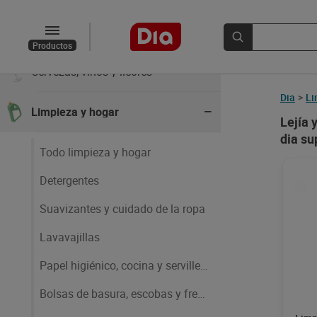
Zumos y smoothies
Productos
Cervezas, vinos y licores
Dia
>
Li
Limpieza y hogar
Lejía 
dia su
Todo limpieza y hogar
Detergentes
Suavizantes y cuidado de la ropa
Lavavajillas
Papel higiénico, cocina y servilletas
Bolsas de basura, escobas y fregonas