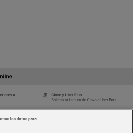
nline
eriores a
Glovo y Uber Eats
Solicita tu factura de Glovo o Uber Eats
amos los datos para
Tarjeta MaX Dia
Te devuelve hasta 8€/mes de tus
 y busca