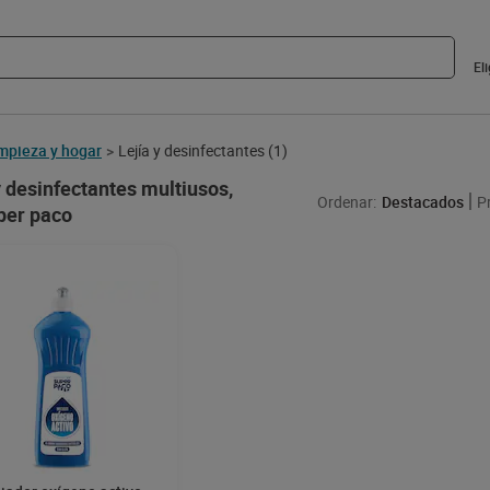
El
mpieza y hogar
Lejía y desinfectantes
(1)
>
y desinfectantes multiusos,
Ordenar:
Destacados
P
per paco