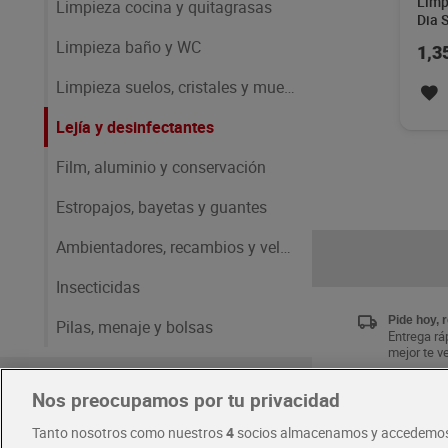
Limp
Limpieza cocina y quitagrasas
Dia 
Limpieza baño y WC
1,3
Limpieza suelos, cristales y muebles
Lejía y desinfectantes
Film, aluminio y conservación
Estropajos, bayetas y guantes
Ambientadores, recambios y velas
Insecticidas
Pide hoy, 
Pilas, menaje y bolsas
Entrega ráp
mejor te v
Higiene y cuidado del cuerpo
Nos preocupamos por tu privacidad
Únete al 
Tanto nosotros como nuestros
4
socios almacenamos y accedemos
Disfruta la
Cabello y perfumería