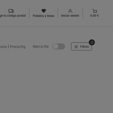
ige tu código postal
Iniciar sesión
0,00 €
Pedidos y listas
2
Marca Dia
recio
Precio/Kg
Filtros