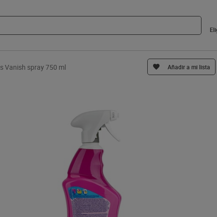
El
 Vanish spray 750 ml
Añadir a mi lista