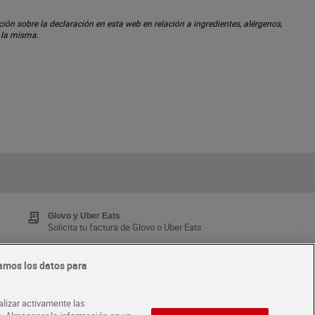
ón sobre la declaración en esta web en relación a ingredientes, alérgenos,
n la misma.
Glovo y Uber Eats
Solicita tu factura de Glovo o Uber Eats
amos los datos para
Tarjeta MaX Dia
Te devuelve hasta 8€/mes de tus compras.
alizar activamente las
¡Solicita tu tarjeta de crédito aquí!