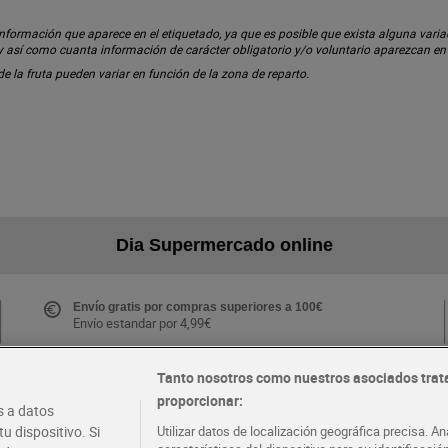
ormación que aparece en el etiquetado, ya que es posible que exista alguna variaci
 y así como cuanta información de carácter obligatorio y/o voluntario aparezcan e
 de la fruta pueden variar en función de la zona de reparto.
Dia Supermercado online
Envío gratis por compras superiores a 100€
Envío estandar por 4,99€
Tanto nosotros como nuestros asociados trat
proporcionar:
Folletos y Tiendas
 a datos
Descubre las mejores ofertas y busca tu tienda más
u dispositivo. Si
Utilizar datos de localización geográfica precisa. An
cercana