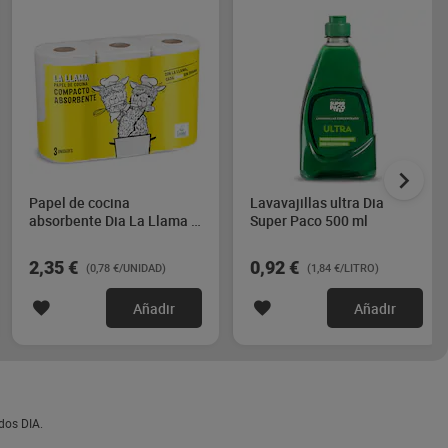
Papel de cocina
Lavavajillas ultra Dia
absorbente Dia La Llama 3
Super Paco 500 ml
unidades
2,35 €
0,92 €
(0,78 €/UNIDAD)
(1,84 €/LITRO)
Añadir
Añadir
dos DIA.