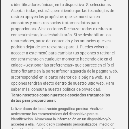
o identificadores únicos, en tu dispositivo. Si seleccionas
Envío gratis por compras superiores a 100€
Aceptar todas, estarás permitiendo que las tecnologías de
Envío estandar por 4,99€
rastreo apoyen los propósitos que se muestran en
«nosotros y nuestros socios tratamos datos para
Glovo y Uber Eats
proporcionar». Si seleccionas Rechazar todas o retiras tu
Solicita tu factura de Glovo o Uber Eats
consentimiento, los deshabilitarás. Si se deshabilitan los
rastreadores, parte del contenido y los anuncios que ves
podrían dejar de ser relevantes para ti. Puedes volver a
Únete al CLUB Dia
acceder a este menú para cambiar tus opciones o retirar el
Disfruta las ventajas y ofertas exclusivas.
consentimiento en cualquier momento haciendo clic en el
Descárgate la APP Dia
enlace «Gestionar las preferencias» que aparece en el [o el
ícono flotante en la parte inferior izquierda de la página web,
Folletos y Tiendas
si corresponde] en la parte inferior de la página web. Tus
Descubre las mejores ofertas y busca tu tienda más cercana
opciones tendrán efecto dentro de nuestro Sitio web. Para
saber más, consulta nuestra política de privacidad.
Tanto nosotros como nuestros asociados tratamos los
Tarjeta MaX Dia
Te devuelve hasta 8€/mes de tus compras.
datos para proporcionar:
¡Solicita tu tarjeta de crédito aquí!
Utilizar datos de localización geográfica precisa. Analizar
activamente las características del dispositivo para su
RECETAS
COMER MEJOR CADA DIA
EMPLEO
identificación. Almacenar la información en un dispositivo y/o
acceder a ella. Publicidad y contenido personalizados, medición
COLABORA CON DIA
ABRE TU TIENDA
DIA CORPORATE