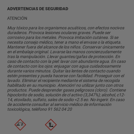
ADVERTENCIAS DE SEGURIDAD
ATENCIÓN
Muy tóxico para los organismos acuáticos, con efectos nocivos
duraderos. Provoca lesiones oculares graves. Puede ser
corrosivo para los metales. Provoca imitación cutánea. Si se
necesita consejo médico, tener a mano el envase o la etiqueta.
Mantener fuera del alcance de los niños. Conservar únicamente
en el embalaje original. Lavarse las manos concienzudamente
tras la manipulación. Llevar guantes/gafas de protección. En
caso de contacto con la piel: lavar con abundante agua. En caso
de contacto con los ojos: enjuagar con agua cuidadosamente
durante varios minutos. Quitar las lentes de contacto cuando
estén presentes y pueda hacerse con facilidad. Proseguir con el
lavado. Eliminar el recipiente mediante el sistema de recogida
habilitado en su municipio. Atención! no utilizar junto con otros
productos. Puede desprender gases peligrosos (cloro). Contiene
hipoclorito de sodio, solución de cl activo (3,347%); alcohol, c12-
14, etoxilado, sulfato, sales de sodio <2.5 eo. No ingerir. En caso
de accidente consultar al servicio médico de información
toxicológica, teléfono 91 562 04 20