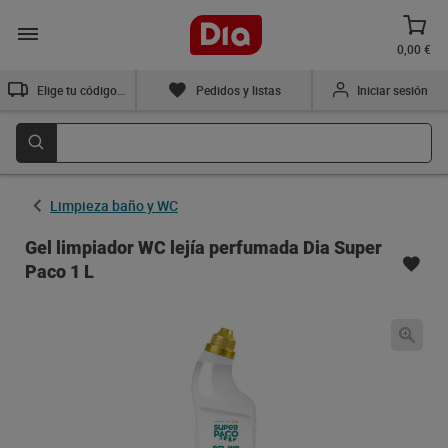
0,00 €
Elige tu código postal
Pedidos y listas
Iniciar sesión
Limpieza baño y WC
Gel limpiador WC lejía perfumada Dia Super
Paco 1 L