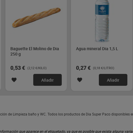
Baguette El Molino de Dia
Agua mineral Dia 1,5 L
250 g
0,53 €
0,27 €
(2,12 €/KILO)
(0,18 €/LITRO)
Añadir
Añadir
ección de Limpieza baño y WC. Todos los productos de Dia Super Paco disponibles 
ormación que aparece en el etiquetado, ya que es posible que exista alguna variaci