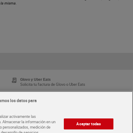
n la misma.
Glovo y Uber Eats
Solicita tu factura de Glovo o Uber Eats
amos los datos para
Tarjeta MaX Dia
Te devuelve hasta 8€/mes de tus compras.
alizar activamente las
¡Solicita tu tarjeta de crédito aquí!
ón. Almacenar la información en un
Aceptar todas
ido personalizados, medición de
 desarrollo de servicios.