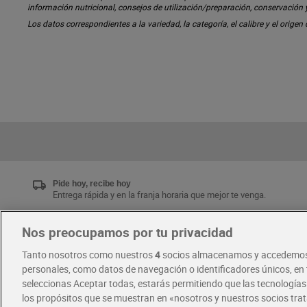
información nutricional, consejos de utilización/preparación, conservación
Los datos correspondientes a la variedad, la categoría, el calibre y el origen
Pide hoy, recibe hoy
Entrega rápida y en la franja horaria que mejor te venga.
Nos preocupamos por tu privacidad
Únete al CLUB Dia
Tanto nosotros como nuestros
4
socios almacenamos y accedemos
Disfruta las ventajas y ofertas exclusivas.
personales, como datos de navegación o identificadores únicos, en t
Descárgate la APP Dia
seleccionas Aceptar todas, estarás permitiendo que las tecnología
los propósitos que se muestran en «nosotros y nuestros socios tr