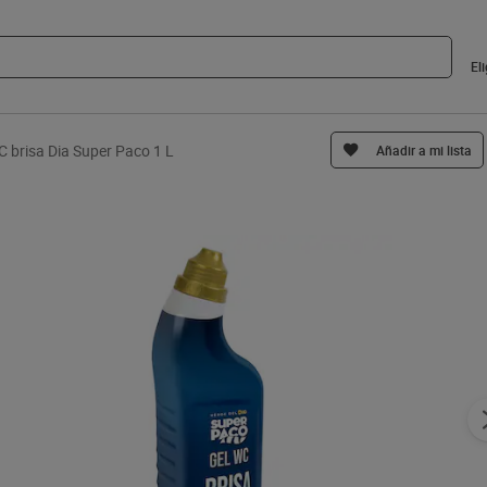
El
C brisa Dia Super Paco 1 L
Añadir a mi lista