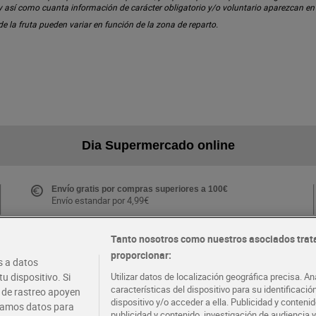
 y así como cuanta información de carácter obligatorio y/o voluntario aparezcan e
 de la fruta pueden variar en función de la zona de reparto.
Dia Supermercado online
Envío gratis por compras superiores a 100€
Envío estandar por 4,99€
Tanto nosotros como nuestros asociados trat
proporcionar:
Folletos y Tiendas
 a datos
Descubre las mejores ofertas y busca tu tienda más
u dispositivo. Si
Utilizar datos de localización geográfica precisa. An
cercana
características del dispositivo para su identificaci
s de rastreo apoyen
dispositivo y/o acceder a ella. Publicidad y conten
atamos datos para
publicidad y contenido, investigación de audiencia y