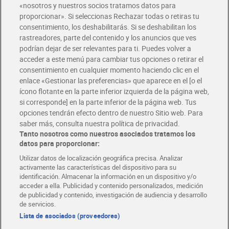
«nosotros y nuestros socios tratamos datos para
Glovo y Uber Eats
proporcionar». Si seleccionas Rechazar todas o retiras tu
Solicita tu factura de Glovo o Uber Eats
consentimiento, los deshabilitarás. Si se deshabilitan los
rastreadores, parte del contenido y los anuncios que ves
podrían dejar de ser relevantes para ti. Puedes volver a
Únete al CLUB Dia
acceder a este menú para cambiar tus opciones o retirar el
Disfruta las ventajas y ofertas exclusivas.
consentimiento en cualquier momento haciendo clic en el
Descárgate la APP Dia
enlace «Gestionar las preferencias» que aparece en el [o el
ícono flotante en la parte inferior izquierda de la página web,
Folletos y Tiendas
si corresponde] en la parte inferior de la página web. Tus
Descubre las mejores ofertas y busca tu tienda más cercana
opciones tendrán efecto dentro de nuestro Sitio web. Para
saber más, consulta nuestra política de privacidad.
Tanto nosotros como nuestros asociados tratamos los
Tarjeta MaX Dia
Te devuelve hasta 8€/mes de tus compras.
datos para proporcionar:
¡Solicita tu tarjeta de crédito aquí!
Utilizar datos de localización geográfica precisa. Analizar
activamente las características del dispositivo para su
RECETAS
COMER MEJOR CADA DIA
EMPLEO
identificación. Almacenar la información en un dispositivo y/o
acceder a ella. Publicidad y contenido personalizados, medición
COLABORA CON DIA
ABRE TU TIENDA
DIA CORPORATE
de publicidad y contenido, investigación de audiencia y desarrollo
de servicios.
Lista de asociados (proveedores)