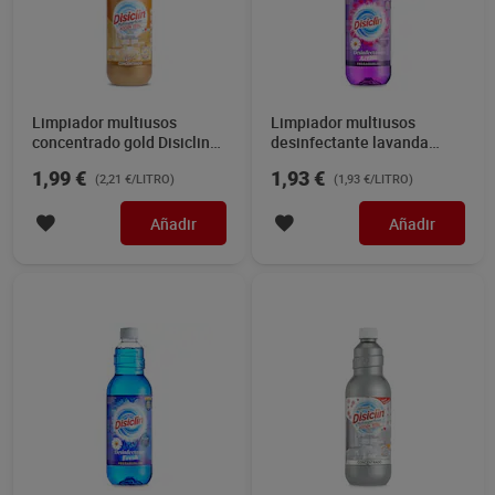
Limpiador multiusos
Limpiador multiusos
concentrado gold Disiclin
desinfectante lavanda
900 ml
Disiclin 1 L
1,99 €
1,93 €
(2,21 €/LITRO)
(1,93 €/LITRO)
Añadir
Añadir