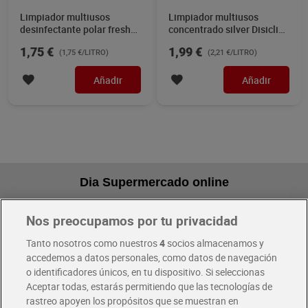
Limpiador multiusos
Limpiador multiusos
desinfectante polar fresh
concentrado silver Disiclin
Disiclin 1 L
900 ml
1,75 €
1,99 €
(1,75 €/LITRO)
(2,21 €/LITRO)
Añadir
Añadir
Dia Supermercado online
Nos preocupamos por tu privacidad
Pide hoy, recibe hoy
Entrega rápida y en la franja horaria que mejor te venga.
Tanto nosotros como nuestros
4
socios almacenamos y
accedemos a datos personales, como datos de navegación
o identificadores únicos, en tu dispositivo. Si seleccionas
Envío gratis por compras superiores a 100€
Aceptar todas, estarás permitiendo que las tecnologías de
Envío estandar por 4,99€
rastreo apoyen los propósitos que se muestran en