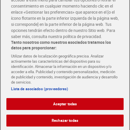
Disfruta las ventajas y ofertas exclusivas.
consentimiento en cualquier momento haciendo clic en el
Descárgate la APP Dia
enlace «Gestionar las preferencias» que aparece en el [o el
ícono flotante en la parte inferior izquierda de la página web,
Folletos y Tiendas
si corresponde] en la parte inferior de la página web. Tus
Descubre las mejores ofertas y busca tu tienda más cercana
opciones tendrán efecto dentro de nuestro Sitio web. Para
saber más, consulta nuestra política de privacidad.
Tanto nosotros como nuestros asociados tratamos los
Tarjeta MaX Dia
Te devuelve hasta 8€/mes de tus compras.
datos para proporcionar:
¡Solicita tu tarjeta de crédito aquí!
Utilizar datos de localización geográfica precisa. Analizar
activamente las características del dispositivo para su
RECETAS
COMER MEJOR CADA DIA
EMPLEO
identificación. Almacenar la información en un dispositivo y/o
acceder a ella. Publicidad y contenido personalizados, medición
COLABORA CON DIA
ABRE TU TIENDA
DIA CORPORATE
de publicidad y contenido, investigación de audiencia y desarrollo
de servicios.
Lista de asociados (proveedores)
Aceptar todas
Atención al cliente
Español
Español
Català
Rechazar todas
English
Política de privacidad
Política de cookies