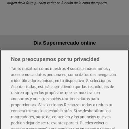
origen de la fruta pueden variar en función de la zona de reparto.
Dia Supermercado online
Nos preocupamos por tu privacidad
Pide hoy, recibe hoy
Entrega rápida y en la franja horaria que mejor te venga.
Tanto nosotros como nuestros
4
socios almacenamos y
accedemos a datos personales, como datos de navegación
o identificadores únicos, en tu dispositivo. Si seleccionas
Envío gratis por compras superiores a 100€
Aceptar todas, estarás permitiendo que las tecnologías de
Envío estandar por 4,99€
rastreo apoyen los propósitos que se muestran en
«nosotros y nuestros socios tratamos datos para
Glovo y Uber Eats
proporcionar». Si seleccionas Rechazar todas o retiras tu
Solicita tu factura de Glovo o Uber Eats
consentimiento, los deshabilitarás. Si se deshabilitan los
rastreadores, parte del contenido y los anuncios que ves
podrían dejar de ser relevantes para ti. Puedes volver a
Únete al CLUB Dia
acceder a este menú para cambiar tus opciones o retirar el