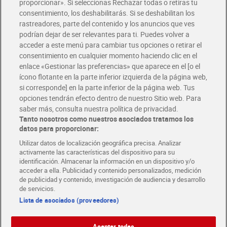
Glovo y Uber Eats
proporcionar». Si seleccionas Rechazar todas o retiras tu
Solicita tu factura de Glovo o Uber Eats
consentimiento, los deshabilitarás. Si se deshabilitan los
rastreadores, parte del contenido y los anuncios que ves
podrían dejar de ser relevantes para ti. Puedes volver a
Únete al CLUB Dia
acceder a este menú para cambiar tus opciones o retirar el
Disfruta las ventajas y ofertas exclusivas.
consentimiento en cualquier momento haciendo clic en el
Descárgate la APP Dia
enlace «Gestionar las preferencias» que aparece en el [o el
ícono flotante en la parte inferior izquierda de la página web,
Folletos y Tiendas
si corresponde] en la parte inferior de la página web. Tus
Descubre las mejores ofertas y busca tu tienda más cercana
opciones tendrán efecto dentro de nuestro Sitio web. Para
saber más, consulta nuestra política de privacidad.
Tanto nosotros como nuestros asociados tratamos los
Tarjeta MaX Dia
Te devuelve hasta 8€/mes de tus compras.
datos para proporcionar:
¡Solicita tu tarjeta de crédito aquí!
Utilizar datos de localización geográfica precisa. Analizar
activamente las características del dispositivo para su
RECETAS
COMER MEJOR CADA DIA
EMPLEO
identificación. Almacenar la información en un dispositivo y/o
acceder a ella. Publicidad y contenido personalizados, medición
COLABORA CON DIA
ABRE TU TIENDA
DIA CORPORATE
de publicidad y contenido, investigación de audiencia y desarrollo
de servicios.
Lista de asociados (proveedores)
Aceptar todas