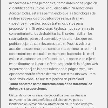
accedemos a datos personales, como datos de navegación
o identificadores únicos, en tu dispositivo. Si seleccionas
Envío gratis por compras superiores a 100€
Aceptar todas, estarás permitiendo que las tecnologías de
Envío estandar por 4,99€
rastreo apoyen los propósitos que se muestran en
«nosotros y nuestros socios tratamos datos para
Glovo y Uber Eats
proporcionar». Si seleccionas Rechazar todas o retiras tu
Solicita tu factura de Glovo o Uber Eats
consentimiento, los deshabilitarás. Si se deshabilitan los
rastreadores, parte del contenido y los anuncios que ves
podrían dejar de ser relevantes para ti. Puedes volver a
Únete al CLUB Dia
acceder a este menú para cambiar tus opciones o retirar el
Disfruta las ventajas y ofertas exclusivas.
consentimiento en cualquier momento haciendo clic en el
Descárgate la APP Dia
enlace «Gestionar las preferencias» que aparece en el [o el
ícono flotante en la parte inferior izquierda de la página web,
Folletos y Tiendas
si corresponde] en la parte inferior de la página web. Tus
Descubre las mejores ofertas y busca tu tienda más cercana
opciones tendrán efecto dentro de nuestro Sitio web. Para
saber más, consulta nuestra política de privacidad.
Tanto nosotros como nuestros asociados tratamos los
Tarjeta MaX Dia
Te devuelve hasta 8€/mes de tus compras.
datos para proporcionar:
¡Solicita tu tarjeta de crédito aquí!
Utilizar datos de localización geográfica precisa. Analizar
activamente las características del dispositivo para su
RECETAS
COMER MEJOR CADA DIA
EMPLEO
identificación. Almacenar la información en un dispositivo y/o