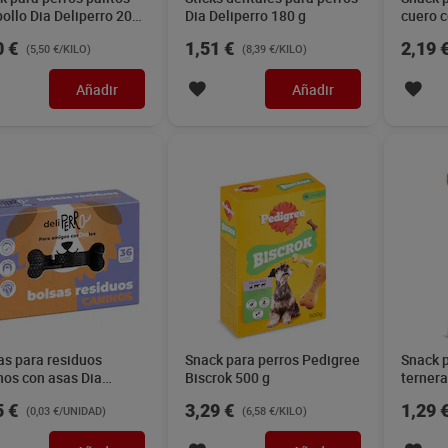
pollo Dia Deliperro 200
Dia Deliperro 180 g
cuero c
Deliper
0 €
1,51 €
2,19 
(5,50 €/KILO)
(8,39 €/KILO)
Añadir
Añadir
as para residuos
Snack para perros Pedigree
Snack p
nos con asas Dia
Biscrok 500 g
ternera
perro 36 unidades
5 €
3,29 €
1,29 
(0,03 €/UNIDAD)
(6,58 €/KILO)