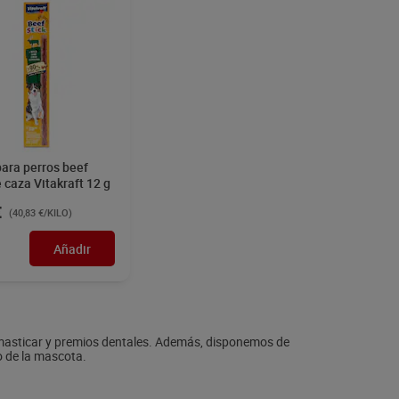
ara perros beef
e caza Vitakraft 12 g
€
(40,83 €/KILO)
Añadir
 masticar y premios dentales. Además, disponemos de
o de la mascota.