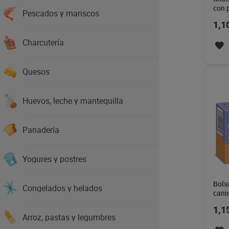
con 
Pescados y mariscos
g
1,1
Charcutería
Quesos
Huevos, leche y mantequilla
Panadería
Yogures y postres
Bols
Congelados y helados
cani
Deli
1,1
Arroz, pastas y legumbres