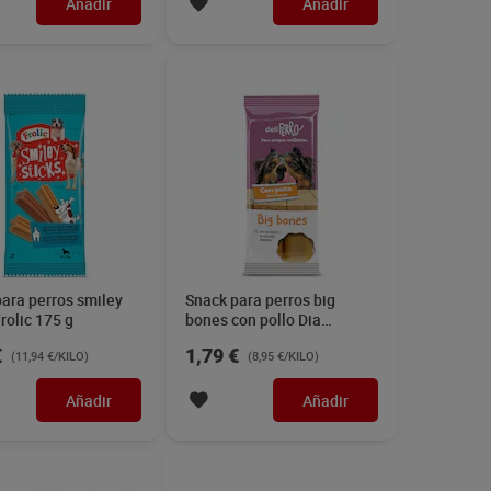
Añadir
Añadir
ara perros smiley
Snack para perros big
Frolic 175 g
bones con pollo Dia
Deliperro 200 g
€
1,79 €
(11,94 €/KILO)
(8,95 €/KILO)
Añadir
Añadir