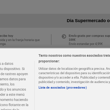
Dia Supermercado o
recibe hoy
Envío gratis por compras sup
ida y en la franja horaria que
100€
enga.
Envío estandar por 4,99€
Tanto nosotros como nuestros asociados trat
CLUB Dia
proporcionar:
Folletos y Tiendas
 a datos
s ventajas y ofertas
Descubre las mejores ofertas
.
tu tienda más cercana
u dispositivo. Si
Utilizar datos de localización geográfica precisa. An
e la APP Dia
características del dispositivo para su identificaci
s de rastreo apoyen
dispositivo y/o acceder a ella. Publicidad y conten
atamos datos para
publicidad y contenido, investigación de audiencia y
iento, los
·
·
·
COMER MEJOR CADA DIA
EMPLEO
COLABOR
Lista de asociados (proveedores)
ido y los anuncios
ceder a este menú
r momento haciendo
ícono flotante en la
inferior de la