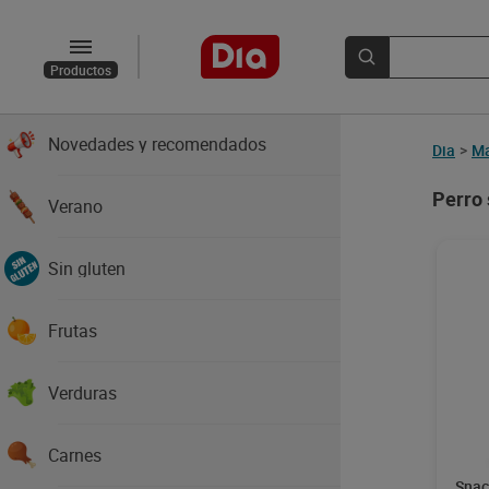
Productos
Novedades y recomendados
Dia
>
Ma
Perro 
Verano
Sin gluten
Frutas
Verduras
Carnes
Snac