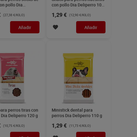
on pollo Dia
con pollo Dia Deliperro 100
ro 80 g
g
€
1,29 €
(27,38 €/KILO)
(12,90 €/KILO)
Añadir
Añadir
ara perros tiras con
Ministick dental para
 Dia Deliperro 120 g
perros Dia Deliperro 110 g
€
1,29 €
(10,75 €/KILO)
(11,73 €/KILO)