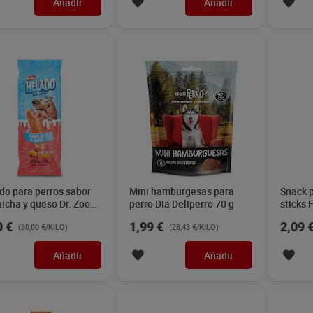
Añadir
Añadir
do para perros sabor
Mini hamburgesas para
Snack p
hicha y queso Dr. Zoo
perro Dia Deliperro 70 g
sticks 
a 50 g
0 €
1,99 €
2,09 
(30,00 €/KILO)
(28,43 €/KILO)
Añadir
Añadir