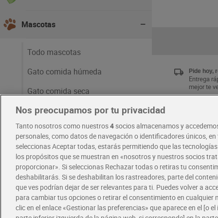
Mascotas
Todo mascotas
Gato comida húmeda
Pide hoy, 
Entrega ráp
mejor te v
Gato comida seca
Nos preocupamos por tu privacidad
Gato snacks y cuidado
Únete al 
Tanto nosotros como nuestros
4
socios almacenamos y accedemos
Disfruta la
Perro comida húmeda
exclusivas
personales, como datos de navegación o identificadores únicos, en t
Descárgat
seleccionas Aceptar todas, estarás permitiendo que las tecnología
Perro comida seca
los propósitos que se muestran en «nosotros y nuestros socios tr
proporcionar». Si seleccionas Rechazar todas o retiras tu consentim
Perro snacks y cuidado
RECETAS
deshabilitarás. Si se deshabilitan los rastreadores, parte del conten
que ves podrían dejar de ser relevantes para ti. Puedes volver a ac
para cambiar tus opciones o retirar el consentimiento en cualquie
clic en el enlace «Gestionar las preferencias» que aparece en el [o el 
parte inferior izquierda de la página web, si corresponde] en la parte 