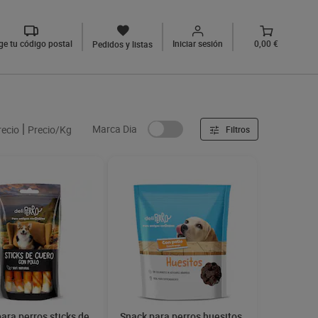
ige tu código postal
Iniciar sesión
0,00 €
Pedidos y listas
Marca Dia
recio
Precio/Kg
Filtros
ara perros sticks de
Snack para perros huesitos