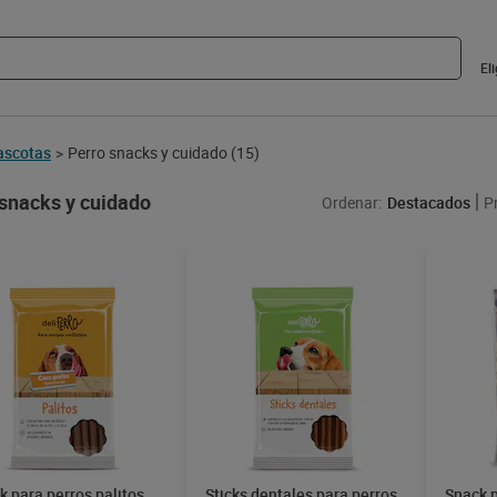
El
scotas
Perro snacks y cuidado
(15)
>
snacks y cuidado
Ordenar:
Destacados
P
k para perros palitos
Sticks dentales para perros
Snack p