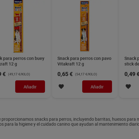
k para perros con buey
Snack para perros con pavo
Snack p
raft 12 g
Vitakraft 12 g
stick d
9 €
0,65 €
0,49 
(49,17 €/KILO)
(54,17 €/KILO)
Añadir
Añadir
e proporcionamos snacks para perros, incluyendo barritas, huesos para
s para la higiene y el cuidado canino que ayudan al mantenimiento diari