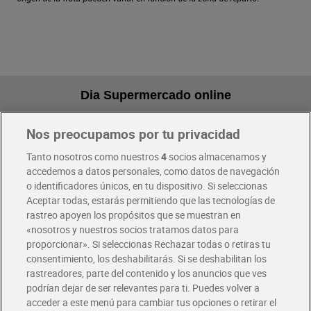
Dia Supermercado online
Nos preocupamos por tu privacidad
Pide hoy, recibe hoy
Entrega rápida y en la franja horaria que mejor te venga.
Tanto nosotros como nuestros
4
socios almacenamos y
accedemos a datos personales, como datos de navegación
o identificadores únicos, en tu dispositivo. Si seleccionas
Envío gratis por compras superiores a 100€
Aceptar todas, estarás permitiendo que las tecnologías de
Envío estandar por 4,99€
rastreo apoyen los propósitos que se muestran en
«nosotros y nuestros socios tratamos datos para
Glovo y Uber Eats
proporcionar». Si seleccionas Rechazar todas o retiras tu
Solicita tu factura de Glovo o Uber Eats
consentimiento, los deshabilitarás. Si se deshabilitan los
rastreadores, parte del contenido y los anuncios que ves
podrían dejar de ser relevantes para ti. Puedes volver a
Únete al CLUB Dia
acceder a este menú para cambiar tus opciones o retirar el
Disfruta las ventajas y ofertas exclusivas.