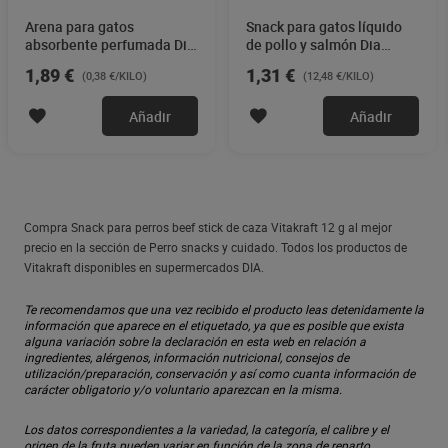
Arena para gatos
Snack para gatos líquido
absorbente perfumada Dia
de pollo y salmón Dia
Deligato 5 Kg
Deligato 105 g
1,89 €
1,31 €
(0,38 €/KILO)
(12,48 €/KILO)
Añadir
Añadir
Compra Snack para perros beef stick de caza Vitakraft 12 g al mejor
precio en la sección de Perro snacks y cuidado. Todos los productos de
Vitakraft disponibles en supermercados DIA.
Te recomendamos que una vez recibido el producto leas detenidamente la
información que aparece en el etiquetado, ya que es posible que exista
alguna variación sobre la declaración en esta web en relación a
ingredientes, alérgenos, información nutricional, consejos de
utilización/preparación, conservación y así como cuanta información de
carácter obligatorio y/o voluntario aparezcan en la misma.
Los datos correspondientes a la variedad, la categoría, el calibre y el
origen de la fruta pueden variar en función de la zona de reparto.