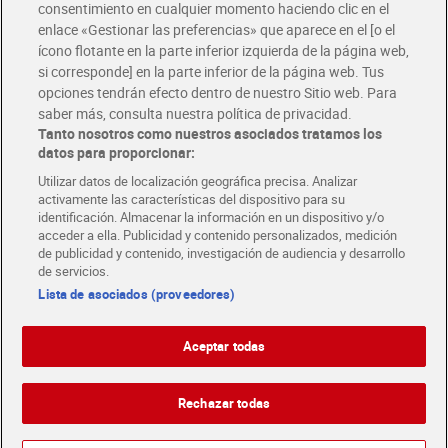
consentimiento en cualquier momento haciendo clic en el
Descárgate la APP Dia
enlace «Gestionar las preferencias» que aparece en el [o el
ícono flotante en la parte inferior izquierda de la página web,
Folletos y Tiendas
si corresponde] en la parte inferior de la página web. Tus
Descubre las mejores ofertas y busca tu tienda más cercana
opciones tendrán efecto dentro de nuestro Sitio web. Para
saber más, consulta nuestra política de privacidad.
Tanto nosotros como nuestros asociados tratamos los
Tarjeta MaX Dia
Te devuelve hasta 8€/mes de tus compras.
datos para proporcionar:
¡Solicita tu tarjeta de crédito aquí!
Utilizar datos de localización geográfica precisa. Analizar
activamente las características del dispositivo para su
RECETAS
COMER MEJOR CADA DIA
EMPLEO
identificación. Almacenar la información en un dispositivo y/o
acceder a ella. Publicidad y contenido personalizados, medición
COLABORA CON DIA
ABRE TU TIENDA
DIA CORPORATE
de publicidad y contenido, investigación de audiencia y desarrollo
de servicios.
Lista de asociados (proveedores)
Aceptar todas
Atención al cliente
Español
Español
Català
Rechazar todas
English
Política de privacidad
Política de cookies