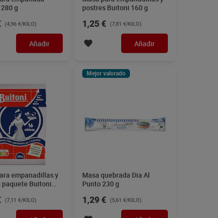
 280 g
postres Buitoni 160 g
€
1,25 €
(4,96 €/KILO)
(7,81 €/KILO)
Añadir
Añadir
Mejor valorado
ara empanadillas y
Masa quebrada Dia Al
 paquete Buitoni
Punto 230 g
€
1,29 €
(7,11 €/KILO)
(5,61 €/KILO)