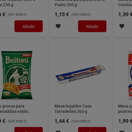
o 230 g
Punto 260 g
Cerelia
6 €
1,15 €
1,39 
(4,61 €/KILO)
(4,42 €/KILO)
Añadir
Añadir
 gruesa para
Masa hojaldre Casa
Masa p
nadillas estilo
Tarradellas 260 g
postres
ntino Buitoni 350 g
280 g
9 €
1,44 €
1,99 
(6,83 €/KILO)
(5,54 €/KILO)