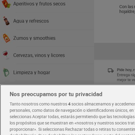
Aperitivos y frutos secos
Con las 
hojaldr
Agua y refrescos
Zumos y smoothies
Cervezas, vinos y licores
Pide hoy, 
Limpieza y hogar
Entrega ráp
mejor te v
Higiene y cuidado del cuerpo
Nos preocupamos por tu privacidad
Únete al 
Tanto nosotros como nuestros
4
socios almacenamos y accedemos
Disfruta la
Cabello y perfumería
exclusivas
personales, como datos de navegación o identificadores únicos, en t
Descárgat
seleccionas Aceptar todas, estarás permitiendo que las tecnología
los propósitos que se muestran en «nosotros y nuestros socios tr
Salud y parafarmacia
proporcionar». Si seleccionas Rechazar todas o retiras tu consentim
RECETAS