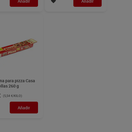
Añadir
Añadir
na para pizza Casa
llas 260 g
€
(5,54 €/KILO)
Añadir