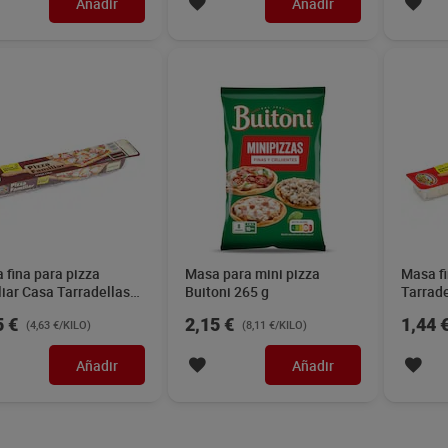
Añadir
Añadir
 fina para pizza
Masa para mini pizza
Masa fi
liar Casa Tarradellas
Buitoni 265 g
Tarrade
g
5 €
2,15 €
1,44 
(4,63 €/KILO)
(8,11 €/KILO)
Añadir
Añadir