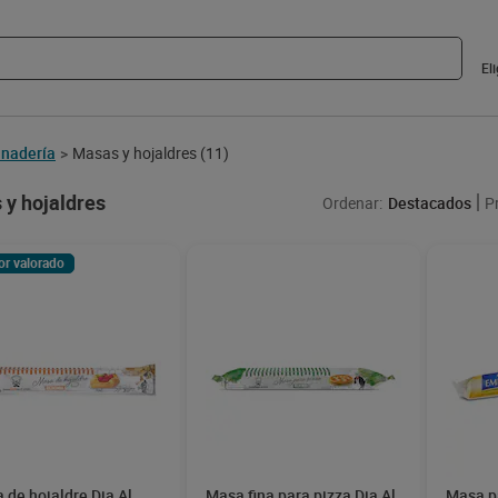
El
nadería
Masas y hojaldres
(11)
>
y hojaldres
Ordenar:
Destacados
P
or valorado
 de hojaldre Dia Al
Masa fina para pizza Dia Al
Masa p