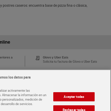
 postres caseros: encuentra base de pizza fina o clásica,
nline
eriores a
Glovo y Uber Eats
Solicita tu factura de Glovo o Uber Eats
amos los datos para
Tarjeta MaX Dia
Te devuelve hasta 8€/mes de tus
 y busca
compras.
alizar activamente las
¡Solicita tu tarjeta de crédito aquí!
ón. Almacenar la información en un
Aceptar todas
ido personalizados, medición de
 desarrollo de servicios.
·
·
A CON DIA
ABRE TU TIENDA
DIA CORPORATE
Rechazar todas