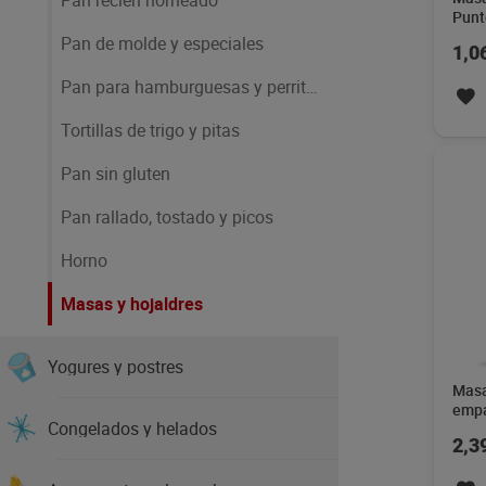
Pan recién horneado
Punt
Pan de molde y especiales
1,0
Pan para hamburguesas y perritos
Tortillas de trigo y pitas
Pan sin gluten
Pan rallado, tostado y picos
Horno
Masas y hojaldres
Yogures y postres
Masa
empa
Congelados y helados
arge
2,3