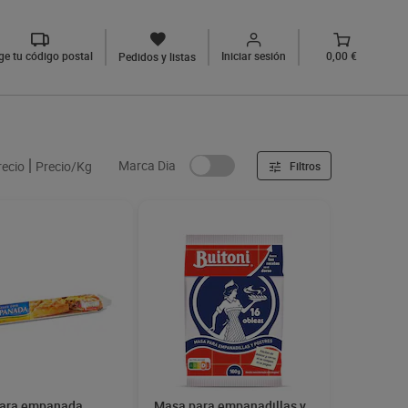
ige tu código postal
Iniciar sesión
0,00 €
Pedidos y listas
Marca Dia
recio
Precio/Kg
Filtros
ara empanada
Masa para empanadillas y