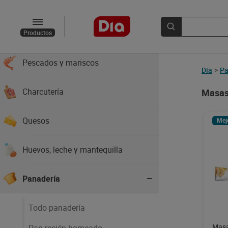
Verduras
Carnes
Productos
Pescados y mariscos
Dia
>
Pa
Charcutería
Masas 
Quesos
Mej
Huevos, leche y mantequilla
Panadería
Todo panadería
Masa