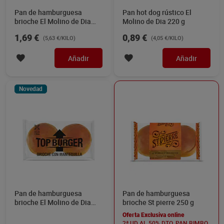
Pan de hamburguesa
Pan hot dog rústico El
brioche El Molino de Dia
Molino de Dia 220 g
300 g
1,69 €
0,89 €
(5,63 €/KILO)
(4,05 €/KILO)
Añadir
Añadir
Novedad
Pan de hamburguesa
Pan de hamburguesa
brioche El Molino de Dia
brioche St pierre 250 g
150 g
Oferta Exclusiva online
2ª UD AL 50% DTO. PAN BIMBO