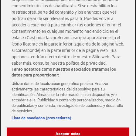
Solicita tu factura de Glovo o Uber Eats
consentimiento, los deshabilitarás. Si se deshabilitan los
rastreadores, parte del contenido y los anuncios que ves
podrían dejar de ser relevantes para ti. Puedes volver a
Únete al CLUB Dia
acceder a este menú para cambiar tus opciones o retirar el
Disfruta las ventajas y ofertas exclusivas.
consentimiento en cualquier momento haciendo clic en el
Descárgate la APP Dia
enlace «Gestionar las preferencias» que aparece en el [o el
ícono flotante en la parte inferior izquierda de la página web,
Folletos y Tiendas
si corresponde] en la parte inferior de la página web. Tus
Descubre las mejores ofertas y busca tu tienda más cercana
opciones tendrán efecto dentro de nuestro Sitio web. Para
saber más, consulta nuestra política de privacidad.
Tanto nosotros como nuestros asociados tratamos los
Tarjeta MaX Dia
Te devuelve hasta 8€/mes de tus compras.
datos para proporcionar:
¡Solicita tu tarjeta de crédito aquí!
Utilizar datos de localización geográfica precisa. Analizar
activamente las características del dispositivo para su
RECETAS
COMER MEJOR CADA DIA
EMPLEO
identificación. Almacenar la información en un dispositivo y/o
acceder a ella. Publicidad y contenido personalizados, medición
COLABORA CON DIA
ABRE TU TIENDA
DIA CORPORATE
de publicidad y contenido, investigación de audiencia y desarrollo
de servicios.
Lista de asociados (proveedores)
Aceptar todas