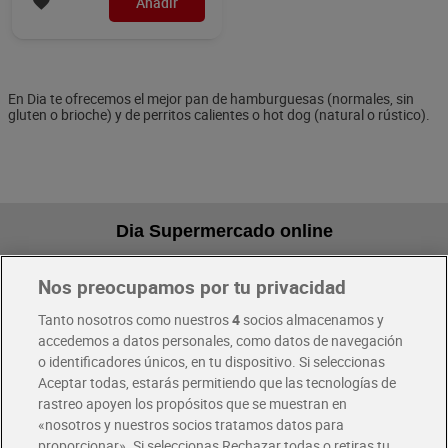
Añadir
En Dia te ofrecemos el mejor pan de hamburguesas (normales, sin
gluten o brioche) y de perritos calientes o hot dog (natural o rústico).
Dia Supermercado online
Nos preocupamos por tu privacidad
Pide hoy, recibe hoy
Entrega rápida y en la franja horaria que mejor te venga.
Tanto nosotros como nuestros
4
socios almacenamos y
accedemos a datos personales, como datos de navegación
o identificadores únicos, en tu dispositivo. Si seleccionas
Envío gratis por compras superiores a 100€
Aceptar todas, estarás permitiendo que las tecnologías de
Envío estandar por 4,99€
rastreo apoyen los propósitos que se muestran en
«nosotros y nuestros socios tratamos datos para
Glovo y Uber Eats
proporcionar». Si seleccionas Rechazar todas o retiras tu