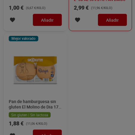
1,00 €
2,99 €
(6,67 €/KILO)
(11,96 €/KILO)
Añadir
Añadir
Mejor valorado
Pan de hamburguesa sin
gluten El Molino de Dia 170
g
Sin gluten | Sin lactosa
1,88 €
(11,06 €/KILO)