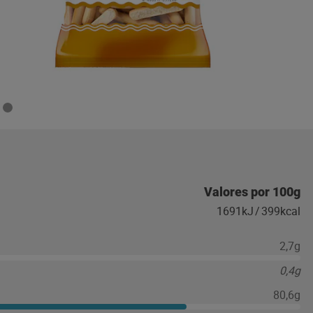
Valores por 100g
1691kJ
/
399kcal
2,7g
0,4g
80,6g