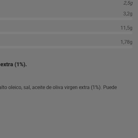
2,5g
3,2g
11,5g
1,78g
 extra (1%).
alto oleico, sal, aceite de oliva virgen extra (1%). Puede