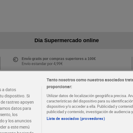
Dia Supermercado online
Envío gratis por compras superiores a 100€
Envío estandar por 4,99€
Tanto nosotros como nuestros asociados trat
proporcionar:
Folletos y Tiendas
 a datos
Descubre las mejores ofertas y busca tu tienda más
u dispositivo. Si
Utilizar datos de localización geográfica precisa. An
cercana
características del dispositivo para su identificaci
s de rastreo apoyen
dispositivo y/o acceder a ella. Publicidad y conten
atamos datos para
publicidad y contenido, investigación de audiencia y
iento, los
·
·
EMPLEO
COLABORA CON DIA
Lista de asociados (proveedores)
ido y los anuncios
ceder a este menú