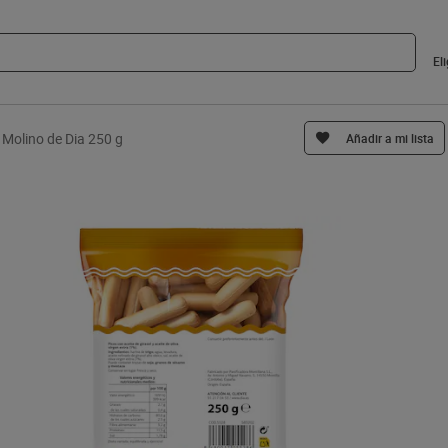
El
 Molino de Dia 250 g
Añadir a mi lista