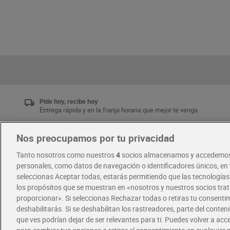
Pide hoy, recibe hoy
Entrega rápida y en la franja horaria que mejor te venga.
Nos preocupamos por tu privacidad
Únete al CLUB Dia
Tanto nosotros como nuestros
4
socios almacenamos y accedemos
Disfruta las ventajas y ofertas exclusivas.
personales, como datos de navegación o identificadores únicos, en t
Descárgate la APP Dia
seleccionas Aceptar todas, estarás permitiendo que las tecnología
los propósitos que se muestran en «nosotros y nuestros socios tr
proporcionar». Si seleccionas Rechazar todas o retiras tu consentim
·
·
RECETAS
COMER MEJOR CADA DIA
deshabilitarás. Si se deshabilitan los rastreadores, parte del conten
que ves podrían dejar de ser relevantes para ti. Puedes volver a ac