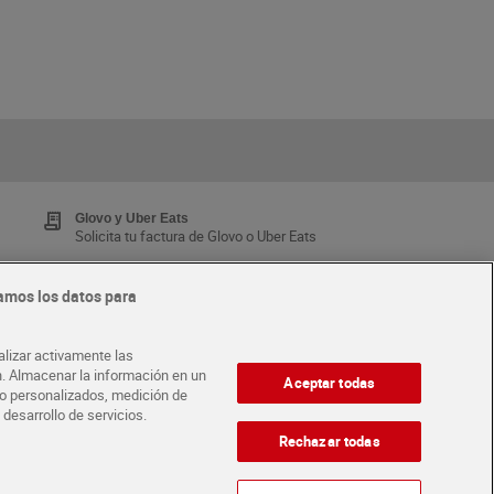
Glovo y Uber Eats
Solicita tu factura de Glovo o Uber Eats
amos los datos para
Tarjeta MaX Dia
Te devuelve hasta 8€/mes de tus compras.
alizar activamente las
¡Solicita tu tarjeta de crédito aquí!
ón. Almacenar la información en un
Aceptar todas
ido personalizados, medición de
 desarrollo de servicios.
·
ABRE TU TIENDA
DIA CORPORATE
Rechazar todas