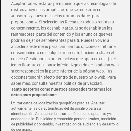
Aceptar todas, estarás permitiendo que las tecnologías de
rastreo apoyen los propósitos que se muestran en
«nosotros y nuestros socios tratamos datos para
proporcionar». Si seleccionas Rechazar todas o retiras tu
consentimiento, los deshabilitarás. Si se deshabilitan los
Mini tostas con pasas El
Grissinis finos Dia
rastreadores, parte del contenido y los anuncios que ves
Molino de Dia 110 g
Selección Mundial 250 g
podrían dejar de ser relevantes para ti. Puedes volver a
1,19 €
1,81 €
(10,82 €/KILO)
(7,24 €/KILO)
acceder a este menú para cambiar tus opciones o retirar el
consentimiento en cualquier momento haciendo clic en el
Añadir
Añadir
enlace «Gestionar las preferencias» que aparece en el [o el
ícono flotante en la parte inferior izquierda de la página web,
si corresponde] en la parte inferior de la página web. Tus
opciones tendrán efecto dentro de nuestro Sitio web. Para
saber más, consulta nuestra política de privacidad.
Tanto nosotros como nuestros asociados tratamos los
datos para proporcionar:
Utilizar datos de localización geográfica precisa. Analizar
activamente las características del dispositivo para su
identificación. Almacenar la información en un dispositivo y/o
acceder a ella. Publicidad y contenido personalizados, medición
de publicidad y contenido, investigación de audiencia y desarrollo
de servicios.