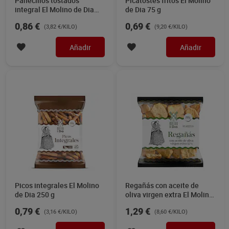
Panecillos tostados
Picatostes fritos El Molino
integral El Molino de Dia
de Dia 75 g
225 g
0,86 €
0,69 €
(3,82 €/KILO)
(9,20 €/KILO)
Añadir
Añadir
Picos integrales El Molino
Regañás con aceite de
de Dia 250 g
oliva virgen extra El Molino
de Dia 150 g
0,79 €
1,29 €
(3,16 €/KILO)
(8,60 €/KILO)