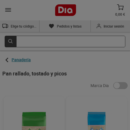
0,00 €
Elige tu código postal
Pedidos y listas
Iniciar sesión
Panadería
Pan rallado, tostado y picos
Marca Dia