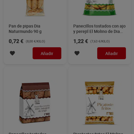
Pan de pipas Dia
Panecillos tostados con ajo
Naturmundo 90 g
y perejil El Molino de Dia
160 g
0,72 €
1,22 €
(8,00 €/KILO)
(7,63 €/KILO)
Añadir
Añadir