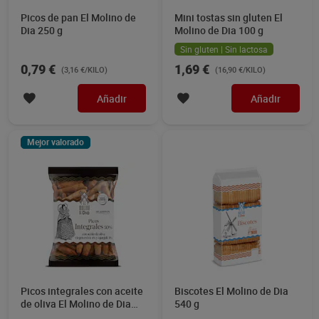
Picos de pan El Molino de
Mini tostas sin gluten El
Dia 250 g
Molino de Dia 100 g
Sin gluten | Sin lactosa
0,79 €
1,69 €
(3,16 €/KILO)
(16,90 €/KILO)
Añadir
Añadir
Mejor valorado
Picos integrales con aceite
Biscotes El Molino de Dia
de oliva El Molino de Dia
540 g
200 g