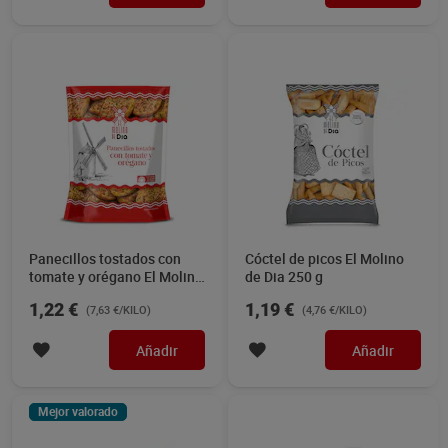
Panecillos tostados con
Cóctel de picos El Molino
tomate y orégano El Molino
de Dia 250 g
de Dia 160 g
1,22 €
1,19 €
(7,63 €/KILO)
(4,76 €/KILO)
Añadir
Añadir
Mejor valorado