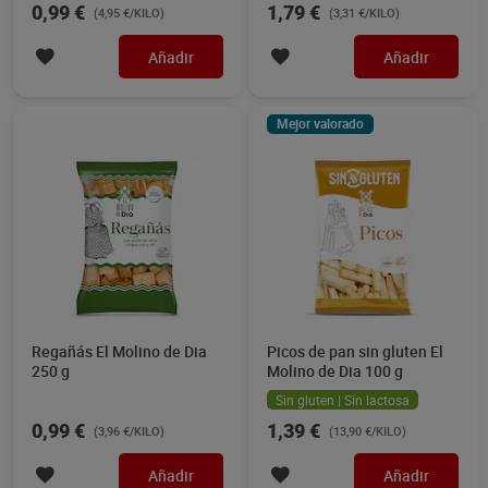
0,99 €
1,79 €
(4,95 €/KILO)
(3,31 €/KILO)
Añadir
Añadir
Mejor valorado
Regañás El Molino de Dia
Picos de pan sin gluten El
250 g
Molino de Dia 100 g
Sin gluten | Sin lactosa
0,99 €
1,39 €
(3,96 €/KILO)
(13,90 €/KILO)
Añadir
Añadir