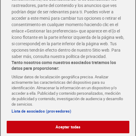
rastreadores, parte del contenido y los anuncios que ves
podrían dejar de ser relevantes para ti. Puedes volver a
Únete al CLUB Dia
acceder a este menú para cambiar tus opciones o retirar el
Disfruta las ventajas y ofertas exclusivas.
consentimiento en cualquier momento haciendo clic en el
Descárgate la APP Dia
enlace «Gestionar las preferencias» que aparece en el [o el
ícono flotante en la parte inferior izquierda de la página web,
Folletos y Tiendas
si corresponde] en la parte inferior de la página web. Tus
Descubre las mejores ofertas y busca tu tienda más cercana
opciones tendrán efecto dentro de nuestro Sitio web. Para
saber más, consulta nuestra política de privacidad.
Tanto nosotros como nuestros asociados tratamos los
Tarjeta MaX Dia
Te devuelve hasta 8€/mes de tus compras.
datos para proporcionar:
¡Solicita tu tarjeta de crédito aquí!
Utilizar datos de localización geográfica precisa. Analizar
activamente las características del dispositivo para su
RECETAS
COMER MEJOR CADA DIA
EMPLEO
identificación. Almacenar la información en un dispositivo y/o
acceder a ella. Publicidad y contenido personalizados, medición
COLABORA CON DIA
ABRE TU TIENDA
DIA CORPORATE
de publicidad y contenido, investigación de audiencia y desarrollo
de servicios.
Lista de asociados (proveedores)
Aceptar todas
Atención al cliente
Español
Español