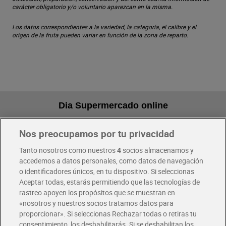
carácter obligatorio y/o voluntario aparezcan en la misma.
Los datos correspondientes a la variedad, la categoría, el calibre y el
origen de la fruta pueden variar en función de la zona de reparto.
Dia Supermercado online
Nos preocupamos por tu privacidad
Pide hoy, recibe hoy
Entrega rápida y en la franja horaria que mejor te venga.
Tanto nosotros como nuestros
4
socios almacenamos y
accedemos a datos personales, como datos de navegación
o identificadores únicos, en tu dispositivo. Si seleccionas
Envío gratis por compras superiores a 100€
Aceptar todas, estarás permitiendo que las tecnologías de
Envío estandar por 4,99€
rastreo apoyen los propósitos que se muestran en
«nosotros y nuestros socios tratamos datos para
Glovo y Uber Eats
proporcionar». Si seleccionas Rechazar todas o retiras tu
Solicita tu factura de Glovo o Uber Eats
consentimiento, los deshabilitarás. Si se deshabilitan los