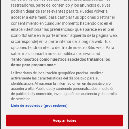
rastreadores, parte del contenido y los anuncios que ves
podrían dejar de ser relevantes para ti. Puedes volver a
Únete al CLUB Dia
acceder a este menú para cambiar tus opciones o retirar el
Disfruta las ventajas y ofertas exclusivas.
consentimiento en cualquier momento haciendo clic en el
Descárgate la APP Dia
enlace «Gestionar las preferencias» que aparece en el [o el
ícono flotante en la parte inferior izquierda de la página web,
Folletos y Tiendas
si corresponde] en la parte inferior de la página web. Tus
Descubre las mejores ofertas y busca tu tienda más cercana
opciones tendrán efecto dentro de nuestro Sitio web. Para
saber más, consulta nuestra política de privacidad.
Tanto nosotros como nuestros asociados tratamos los
Tarjeta MaX Dia
Te devuelve hasta 8€/mes de tus compras.
datos para proporcionar:
¡Solicita tu tarjeta de crédito aquí!
Utilizar datos de localización geográfica precisa. Analizar
activamente las características del dispositivo para su
RECETAS
COMER MEJOR CADA DIA
EMPLEO
identificación. Almacenar la información en un dispositivo y/o
acceder a ella. Publicidad y contenido personalizados, medición
COLABORA CON DIA
ABRE TU TIENDA
DIA CORPORATE
de publicidad y contenido, investigación de audiencia y desarrollo
de servicios.
Lista de asociados (proveedores)
Aceptar todas
Atención al cliente
Español
Español