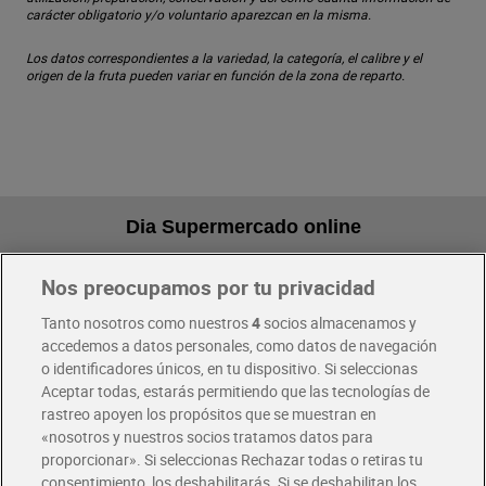
carácter obligatorio y/o voluntario aparezcan en la misma.
Los datos correspondientes a la variedad, la categoría, el calibre y el
origen de la fruta pueden variar en función de la zona de reparto.
Dia Supermercado online
Nos preocupamos por tu privacidad
Pide hoy, recibe hoy
Entrega rápida y en la franja horaria que mejor te venga.
Tanto nosotros como nuestros
4
socios almacenamos y
accedemos a datos personales, como datos de navegación
o identificadores únicos, en tu dispositivo. Si seleccionas
Envío gratis por compras superiores a 100€
Aceptar todas, estarás permitiendo que las tecnologías de
Envío estandar por 4,99€
rastreo apoyen los propósitos que se muestran en
«nosotros y nuestros socios tratamos datos para
Glovo y Uber Eats
proporcionar». Si seleccionas Rechazar todas o retiras tu
Solicita tu factura de Glovo o Uber Eats
consentimiento, los deshabilitarás. Si se deshabilitan los