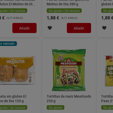
gluten El Molino de Dia
Molino de Dia 280 g
gluten 
g
g
gluten | Sin lactosa
Sin gluten | Sin lactosa
Sin glu
8 €
1,88 €
1,88 
(6,71 €/KILO)
(6,71 €/KILO)
Añadir
Añadir
or valorado
ata sin gluten El
Tortillas de maíz Mexifoods
Tortill
no de Dia 120 g
250 g
Paso 2
gluten | Sin lactosa
Sin gluten
Sin glu