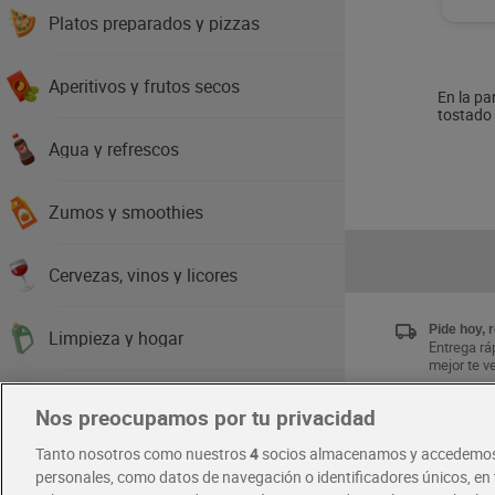
Platos preparados y pizzas
Aperitivos y frutos secos
En la pa
tostado 
Agua y refrescos
Zumos y smoothies
Cervezas, vinos y licores
Pide hoy, 
Limpieza y hogar
Entrega ráp
mejor te v
Higiene y cuidado del cuerpo
Nos preocupamos por tu privacidad
Únete al 
Tanto nosotros como nuestros
4
socios almacenamos y accedemos
Disfruta la
Cabello y perfumería
exclusivas
personales, como datos de navegación o identificadores únicos, en t
Descárgat