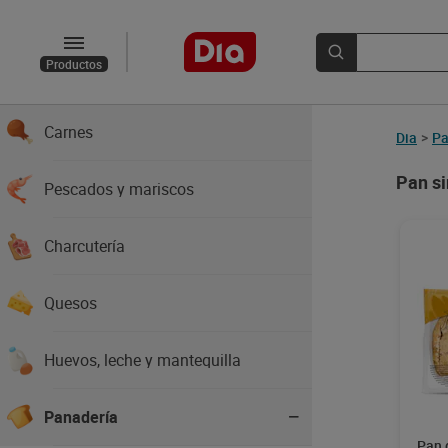
Frutas
Productos
Verduras
Carnes
Dia
>
Pa
Pan si
Pescados y mariscos
Charcutería
Quesos
Huevos, leche y mantequilla
Panadería
Pan 