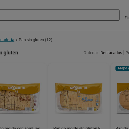
El
nadería
Pan sin gluten
(12)
>
n gluten
Ordenar:
Destacados
P
Mejor 
de molde con semillas
Pan de molde sin gluten El
Pan de