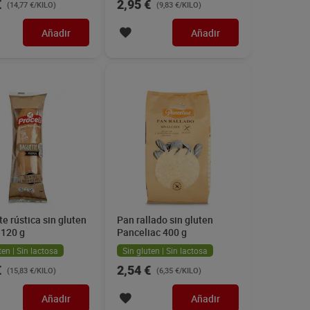
€
2,95 €
(14,77 €/KILO)
(9,83 €/KILO)
Añadir
Añadir
e rústica sin gluten
Pan rallado sin gluten
 120 g
Panceliac 400 g
ten | Sin lactosa
Sin gluten | Sin lactosa
€
2,54 €
(15,83 €/KILO)
(6,35 €/KILO)
Añadir
Añadir