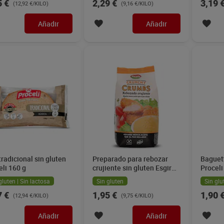
5 €
2,29 €
3,19 
(12,92 €/KILO)
(9,16 €/KILO)
Añadir
Añadir
tradicional sin gluten
Preparado para rebozar
Baguett
eli 160 g
crujiente sin gluten Esgir
Proceli
200 g
gluten | Sin lactosa
Sin gluten
Sin glu
7 €
1,95 €
1,90 
(12,94 €/KILO)
(9,75 €/KILO)
Añadir
Añadir