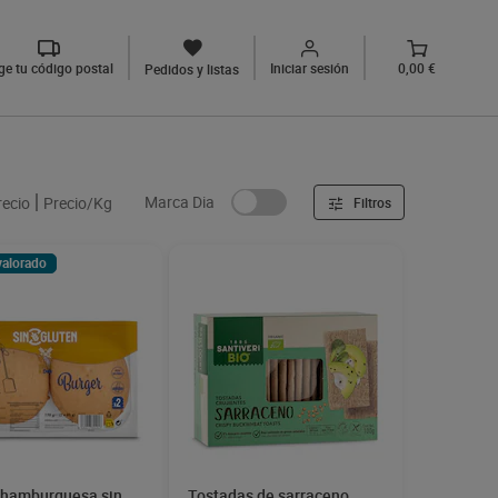
ige tu código postal
Iniciar sesión
0,00 €
Pedidos y listas
Marca Dia
recio
Precio/Kg
Filtros
valorado
 hamburguesa sin
Tostadas de sarraceno