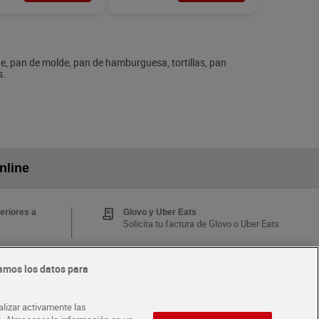
tte, pan de molde, pan de hamburguesa, tortillas, pan
s.
nline
eriores a
Glovo y Uber Eats
Solicita tu factura de Glovo o Uber Eats
amos los datos para
Tarjeta MaX Dia
Te devuelve hasta 8€/mes de tus
 y busca
compras.
alizar activamente las
¡Solicita tu tarjeta de crédito aquí!