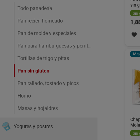
sin 
Todo panadería
280 
Sin 
Pan recién horneado
1,8
Pan de molde y especiales
Pan para hamburguesas y perritos
Mej
Tortillas de trigo y pitas
Pan sin gluten
Pan rallado, tostado y picos
Horno
Masas y hojaldres
Chap
Moli
Yogures y postres
Sin 