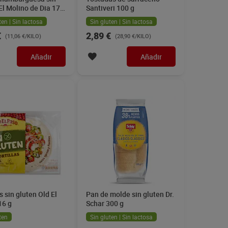
El Molino de Dia 170
Santiveri 100 g
ten | Sin lactosa
Sin gluten | Sin lactosa
€
2,89 €
(11,06 €/KILO)
(28,90 €/KILO)
Añadir
Añadir
as sin gluten Old El
Pan de molde sin gluten Dr.
16 g
Schar 300 g
ten
Sin gluten | Sin lactosa