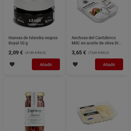
Huevas de Islandia negras
Anchoas del Cantábrico
Royal 50 g
MSC en aceite de oliva Dia
Mari Marinera 50 g
2,09 €
3,65 €
(41,80 €/KILO)
(73,00 €/KILO)
Añadir
Añadir