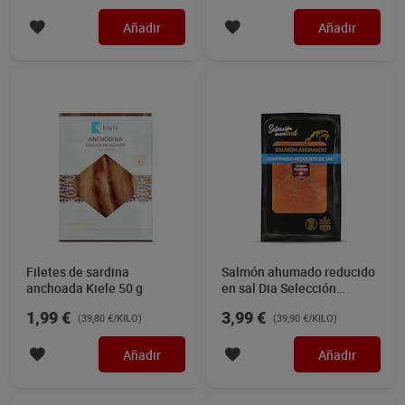
Añadir
Añadir
Filetes de sardina
Salmón ahumado reducido
anchoada Kiele 50 g
en sal Dia Selección
Mundial 100 g
1,99 €
3,99 €
(39,80 €/KILO)
(39,90 €/KILO)
Añadir
Añadir