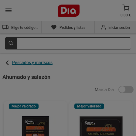
0,00 €
Elige tu código postal
Pedidos y listas
Iniciar sesión
Pescados y mariscos
Ahumado y salazón
Marca Dia
Mejor valorado
Mejor valorado