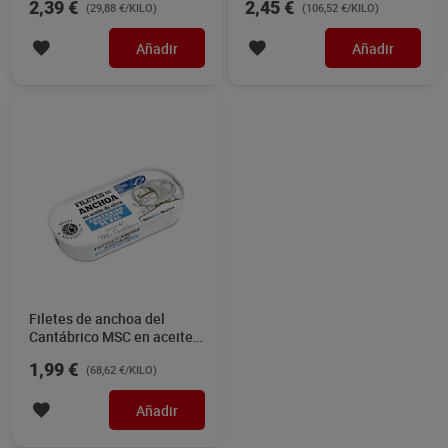
2,39 €
2,45 €
(29,88 €/KILO)
(106,52 €/KILO)
Añadir
Añadir
Filetes de anchoa del
Cantábrico MSC en aceite
de oliva reducido sal Dia
1,99 €
(68,62 €/KILO)
Mari Marinera 29 g
Añadir