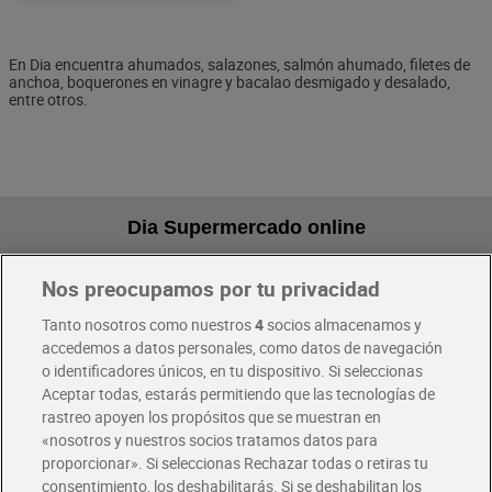
En Dia encuentra ahumados, salazones, salmón ahumado, filetes de
anchoa, boquerones en vinagre y bacalao desmigado y desalado,
entre otros.
Dia Supermercado online
Nos preocupamos por tu privacidad
Pide hoy, recibe hoy
Entrega rápida y en la franja horaria que mejor te venga.
Tanto nosotros como nuestros
4
socios almacenamos y
accedemos a datos personales, como datos de navegación
o identificadores únicos, en tu dispositivo. Si seleccionas
Envío gratis por compras superiores a 100€
Aceptar todas, estarás permitiendo que las tecnologías de
Envío estandar por 4,99€
rastreo apoyen los propósitos que se muestran en
«nosotros y nuestros socios tratamos datos para
Glovo y Uber Eats
proporcionar». Si seleccionas Rechazar todas o retiras tu
Solicita tu factura de Glovo o Uber Eats
consentimiento, los deshabilitarás. Si se deshabilitan los