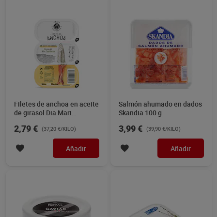
Filetes de anchoa en aceite
Salmón ahumado en dados
de girasol Dia Mari
Skandia 100 g
Marinera 3 x 25 g
2,79 €
3,99 €
(37,20 €/KILO)
(39,90 €/KILO)
Añadir
Añadir