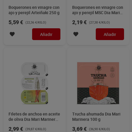
Boquerones en vinagre con
Boquerones en vinagre con
ajo y perejil Arteiñaki 250 g
ajo y perejil MSC Dia Mari
Marinera 80 g
5,59 €
2,19 €
(22,36 €/KILO)
(27,38 €/KILO)
Añadir
Añadir
Filetes de anchoa en aceite
Trucha ahumada Dia Mari
de oliva Dia Mari Marinera
Marinera 100 g
3 x 25 g
2,99 €
3,69 €
(39,87 €/KILO)
(36,90 €/KILO)