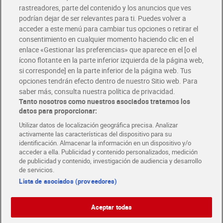
rastreadores, parte del contenido y los anuncios que ves
podrían dejar de ser relevantes para ti. Puedes volver a
Únete al CLUB Dia
acceder a este menú para cambiar tus opciones o retirar el
Disfruta las ventajas y ofertas exclusivas.
consentimiento en cualquier momento haciendo clic en el
Descárgate la APP Dia
enlace «Gestionar las preferencias» que aparece en el [o el
ícono flotante en la parte inferior izquierda de la página web,
Folletos y Tiendas
si corresponde] en la parte inferior de la página web. Tus
Descubre las mejores ofertas y busca tu tienda más cercana
opciones tendrán efecto dentro de nuestro Sitio web. Para
saber más, consulta nuestra política de privacidad.
Tanto nosotros como nuestros asociados tratamos los
Tarjeta MaX Dia
Te devuelve hasta 8€/mes de tus compras.
datos para proporcionar:
¡Solicita tu tarjeta de crédito aquí!
Utilizar datos de localización geográfica precisa. Analizar
activamente las características del dispositivo para su
RECETAS
COMER MEJOR CADA DIA
EMPLEO
identificación. Almacenar la información en un dispositivo y/o
acceder a ella. Publicidad y contenido personalizados, medición
COLABORA CON DIA
ABRE TU TIENDA
DIA CORPORATE
de publicidad y contenido, investigación de audiencia y desarrollo
de servicios.
Lista de asociados (proveedores)
Aceptar todas
Atención al cliente
Español
Español