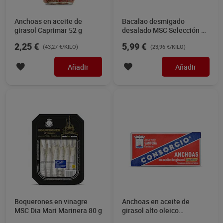
Anchoas en aceite de
Bacalao desmigado
girasol Caprimar 52 g
desalado MSC Selección de
Dia 250 g
2,25 €
5,99 €
(43,27 €/KILO)
(23,96 €/KILO)
Añadir
Añadir
Boquerones en vinagre
Anchoas en aceite de
MSC Dia Mari Marinera 80 g
girasol alto oleico
Consorcio 23 g