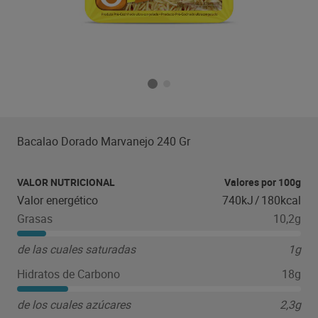
Bacalao Dorado Marvanejo 240 Gr
VALOR NUTRICIONAL
Valores por 100g
Valor energético
740kJ
/
180kcal
Grasas
10,2g
de las cuales saturadas
1g
Hidratos de Carbono
18g
de los cuales azúcares
2,3g