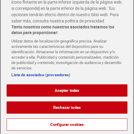
ícono flotante en la parte inferior izquierda de la página web,
Folletos y Tiendas
si corresponde] en la parte inferior de la página web. Tus
Descubre las mejores ofertas y busca tu tienda más cercana
opciones tendrán efecto dentro de nuestro Sitio web. Para
saber más, consulta nuestra política de privacidad.
Tanto nosotros como nuestros asociados tratamos los
Tarjeta MaX Dia
Te devuelve hasta 8€/mes de tus compras.
datos para proporcionar:
¡Solicita tu tarjeta de crédito aquí!
Utilizar datos de localización geográfica precisa. Analizar
activamente las características del dispositivo para su
RECETAS
COMER MEJOR CADA DIA
EMPLEO
identificación. Almacenar la información en un dispositivo y/o
acceder a ella. Publicidad y contenido personalizados, medición
COLABORA CON DIA
ABRE TU TIENDA
DIA CORPORATE
de publicidad y contenido, investigación de audiencia y desarrollo
de servicios.
Lista de asociados (proveedores)
Aceptar todas
Atención al cliente
Español
Español
Català
Rechazar todas
English
Política de privacidad
Política de cookies
Português
Configurar cookies
Aviso legal
Condiciones de compra