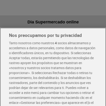
Dia Supermercado online
Nos preocupamos por tu privacidad
Pide hoy, recibe hoy
Entrega rápida y en la franja horaria que mejor te venga.
Tanto nosotros como nuestros
4
socios almacenamos y
accedemos a datos personales, como datos de navegación
o identificadores únicos, en tu dispositivo. Si seleccionas
Envío gratis por compras superiores a 100€
Aceptar todas, estarás permitiendo que las tecnologías de
Envío estandar por 4,99€
rastreo apoyen los propósitos que se muestran en
«nosotros y nuestros socios tratamos datos para
Glovo y Uber Eats
proporcionar». Si seleccionas Rechazar todas o retiras tu
Solicita tu factura de Glovo o Uber Eats
consentimiento, los deshabilitarás. Si se deshabilitan los
rastreadores, parte del contenido y los anuncios que ves
podrían dejar de ser relevantes para ti. Puedes volver a
Únete al CLUB Dia
acceder a este menú para cambiar tus opciones o retirar el
Disfruta las ventajas y ofertas exclusivas.
consentimiento en cualquier momento haciendo clic en el
Descárgate la APP Dia
enlace «Gestionar las preferencias» que aparece en el [o el