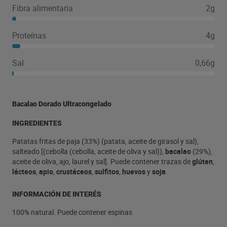
Fibra alimentaria
2g
Proteínas
4g
Sal
0,66g
Bacalao Dorado Ultracongelado
INGREDIENTES
Patatas fritas de paja (33%) (patata, aceite de girasol y sal),
salteado [(cebolla (cebolla, aceite de oliva y sal)),
bacalao
(29%),
aceite de oliva, ajo, laurel y sal]. Puede contener trazas de
glúten
,
lácteos
,
apio
,
crustáceos
,
sulfitos
,
huevos
y
soja
.
INFORMACIÓN DE INTERÉS
100% natural. Puede contener espinas