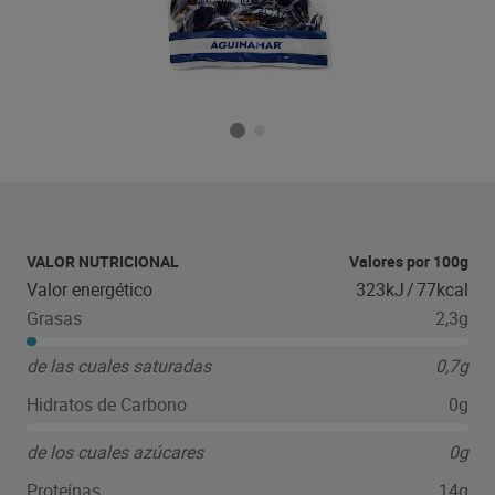
VALOR NUTRICIONAL
Valores por 100g
Valor energético
323kJ
/
77kcal
Grasas
2,3g
de las cuales saturadas
0,7g
Hidratos de Carbono
0g
de los cuales azúcares
0g
Proteínas
14g