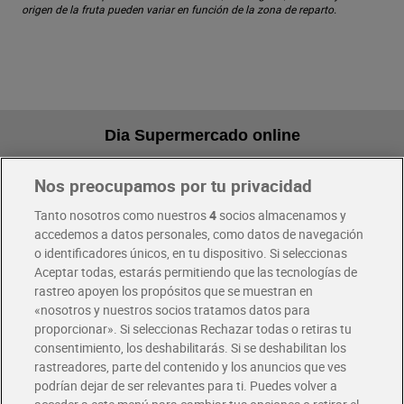
origen de la fruta pueden variar en función de la zona de reparto.
Dia Supermercado online
Nos preocupamos por tu privacidad
Pide hoy, recibe hoy
Entrega rápida y en la franja horaria que mejor te venga.
Tanto nosotros como nuestros
4
socios almacenamos y
accedemos a datos personales, como datos de navegación
o identificadores únicos, en tu dispositivo. Si seleccionas
Envío gratis por compras superiores a 100€
Aceptar todas, estarás permitiendo que las tecnologías de
Envío estandar por 4,99€
rastreo apoyen los propósitos que se muestran en
«nosotros y nuestros socios tratamos datos para
Glovo y Uber Eats
proporcionar». Si seleccionas Rechazar todas o retiras tu
Solicita tu factura de Glovo o Uber Eats
consentimiento, los deshabilitarás. Si se deshabilitan los
rastreadores, parte del contenido y los anuncios que ves
podrían dejar de ser relevantes para ti. Puedes volver a
Únete al CLUB Dia