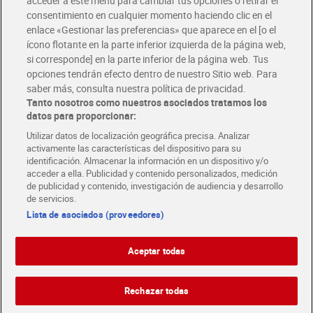
acceder a este menú para cambiar tus opciones o retirar el
Disfruta las ventajas y ofertas exclusivas.
consentimiento en cualquier momento haciendo clic en el
Descárgate la APP Dia
enlace «Gestionar las preferencias» que aparece en el [o el
ícono flotante en la parte inferior izquierda de la página web,
Folletos y Tiendas
si corresponde] en la parte inferior de la página web. Tus
Descubre las mejores ofertas y busca tu tienda más cercana
opciones tendrán efecto dentro de nuestro Sitio web. Para
saber más, consulta nuestra política de privacidad.
Tanto nosotros como nuestros asociados tratamos los
Tarjeta MaX Dia
Te devuelve hasta 8€/mes de tus compras.
datos para proporcionar:
¡Solicita tu tarjeta de crédito aquí!
Utilizar datos de localización geográfica precisa. Analizar
activamente las características del dispositivo para su
RECETAS
COMER MEJOR CADA DIA
EMPLEO
identificación. Almacenar la información en un dispositivo y/o
acceder a ella. Publicidad y contenido personalizados, medición
COLABORA CON DIA
ABRE TU TIENDA
DIA CORPORATE
de publicidad y contenido, investigación de audiencia y desarrollo
de servicios.
Lista de asociados (proveedores)
Aceptar todas
Atención al cliente
Español
Español
Català
Rechazar todas
English
Política de privacidad
Política de cookies