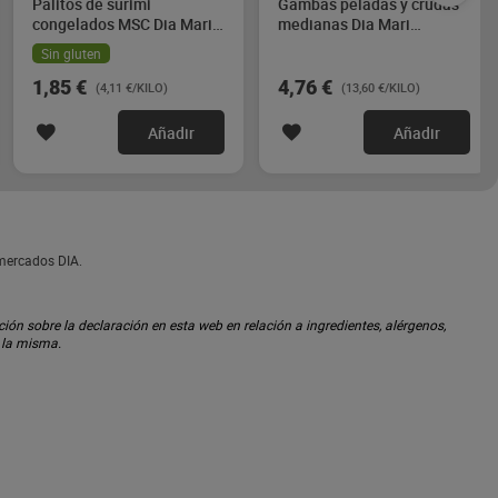
Palitos de surimi
Gambas peladas y crudas
congelados MSC Dia Mari
medianas Dia Mari
Marinera 450 g
Marinera 350 g
Sin gluten
1,85 €
4,76 €
(4,11 €/KILO)
(13,60 €/KILO)
Añadir
Añadir
rmercados DIA.
ón sobre la declaración en esta web en relación a ingredientes, alérgenos,
n la misma.