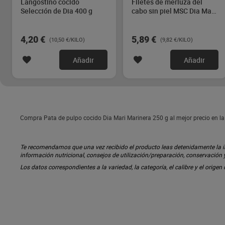
Langostino cocido
Filetes de merluza del
Selección de Dia 400 g
cabo sin piel MSC Dia Mari
Marinera 600 g
4,20 €
5,89 €
(10,50 €/KILO)
(9,82 €/KILO)
Añadir
Añadir
Compra Pata de pulpo cocido Dia Mari Marinera 250 g al mejor precio en la
Te recomendamos que una vez recibido el producto leas detenidamente la inf
información nutricional, consejos de utilización/preparación, conservación
Los datos correspondientes a la variedad, la categoría, el calibre y el origen