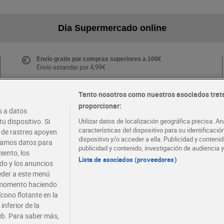
Dia Supermercado online
Envío gratis por compras superiores a 100€
Envío estandar por 4,99€
Tanto nosotros como nuestros asociados trat
proporcionar:
Folletos y Tiendas
 a datos
Descubre las mejores ofertas y busca tu tienda más
u dispositivo. Si
Utilizar datos de localización geográfica precisa. An
cercana
características del dispositivo para su identificaci
s de rastreo apoyen
dispositivo y/o acceder a ella. Publicidad y conten
atamos datos para
publicidad y contenido, investigación de audiencia y
iento, los
·
·
EMPLEO
COLABORA CON DIA
Lista de asociados (proveedores)
ido y los anuncios
ceder a este menú
r momento haciendo
ícono flotante en la
inferior de la
eb. Para saber más,