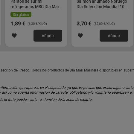
Palitos de surimi
Salmón ahumado Noruego
refrigeradas MSC Dia Mari
Dia Selección Mundial 100
Marinera 300 g
g
Sin gluten
1,89 €
3,70 €
(6,30 €/KILO)
(37,00 €/KILO)
Añadir
Añadir
 sección de Fresco. Todos los productos de Dia Mari Marinera disponibles en supe
ormación que aparece en el etiquetado, ya que es posible que exista alguna variaci
 y así como cuanta información de carácter obligatorio y/o voluntario aparezcan e
 de la fruta pueden variar en función de la zona de reparto.