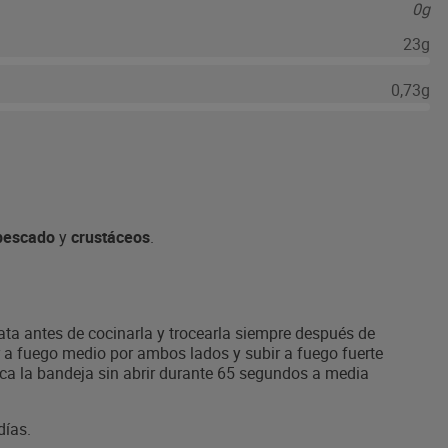
0g
23g
0,73g
pescado
y
crustáceos
.
ta antes de cocinarla y trocearla siempre después de
r a fuego medio por ambos lados y subir a fuego fuerte
a la bandeja sin abrir durante 65 segundos a media
días.