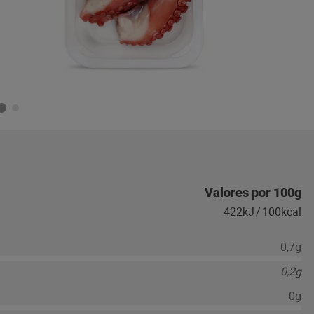
Valores por 100g
422kJ
/
100kcal
0,7g
0,2g
0g