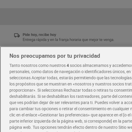
Pide hoy, recibe hoy
Entrega rápida y en la franja horaria que mejor te venga.
Nos preocupamos por tu privacidad
Únete al CLUB Dia
Tanto nosotros como nuestros
4
socios almacenamos y accedemos
Disfruta las ventajas y ofertas exclusivas.
personales, como datos de navegación o identificadores únicos, en t
Descárgate la APP Dia
seleccionas Aceptar todas, estarás permitiendo que las tecnología
los propósitos que se muestran en «nosotros y nuestros socios tr
proporcionar». Si seleccionas Rechazar todas o retiras tu consentim
·
·
RECETAS
COMER MEJOR CADA DIA
deshabilitarás. Si se deshabilitan los rastreadores, parte del conten
que ves podrían dejar de ser relevantes para ti. Puedes volver a ac
para cambiar tus opciones o retirar el consentimiento en cualquie
clic en el enlace «Gestionar las preferencias» que aparece en el [o el 
parte inferior izquierda de la página web, si corresponde] en la parte 
página web. Tus opciones tendrán efecto dentro de nuestro Sitio w