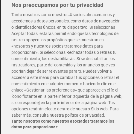
Nos preocupamos por tu privacidad
Pide hoy, recibe hoy
Entrega rápida y en la franja horaria que mejor te venga.
Tanto nosotros como nuestros
4
socios almacenamos y
accedemos a datos personales, como datos de navegación
o identificadores únicos, en tu dispositivo. Si seleccionas
Envío gratis por compras superiores a 100€
Aceptar todas, estarás permitiendo que las tecnologías de
Envío estandar por 4,99€
rastreo apoyen los propósitos que se muestran en
«nosotros y nuestros socios tratamos datos para
Glovo y Uber Eats
proporcionar». Si seleccionas Rechazar todas o retiras tu
Solicita tu factura de Glovo o Uber Eats
consentimiento, los deshabilitarás. Si se deshabilitan los
rastreadores, parte del contenido y los anuncios que ves
podrían dejar de ser relevantes para ti. Puedes volver a
Únete al CLUB Dia
acceder a este menú para cambiar tus opciones o retirar el
Disfruta las ventajas y ofertas exclusivas.
consentimiento en cualquier momento haciendo clic en el
Descárgate la APP Dia
enlace «Gestionar las preferencias» que aparece en el [o el
ícono flotante en la parte inferior izquierda de la página web,
Folletos y Tiendas
si corresponde] en la parte inferior de la página web. Tus
Descubre las mejores ofertas y busca tu tienda más cercana
opciones tendrán efecto dentro de nuestro Sitio web. Para
saber más, consulta nuestra política de privacidad.
Tanto nosotros como nuestros asociados tratamos los
Tarjeta MaX Dia
Te devuelve hasta 8€/mes de tus compras.
datos para proporcionar:
¡Solicita tu tarjeta de crédito aquí!