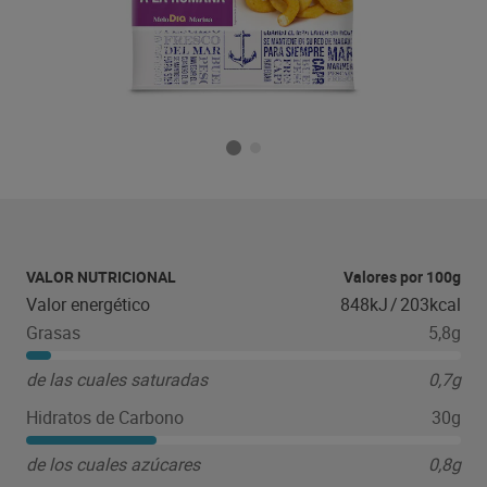
VALOR NUTRICIONAL
Valores por 100g
Valor energético
848kJ
/
203kcal
Grasas
5,8g
de las cuales saturadas
0,7g
Hidratos de Carbono
30g
de los cuales azúcares
0,8g