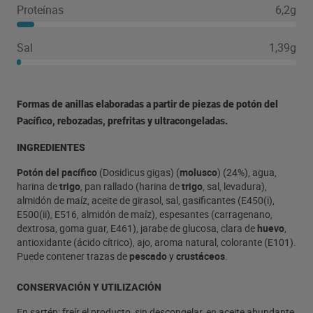
Proteínas
6,2g
Sal
1,39g
Formas de anillas elaboradas a partir de piezas de potón del
Pacífico, rebozadas, prefritas y ultracongeladas.
INGREDIENTES
Potón del pacífico
(Dosidicus gigas) (
molusco
) (24%), agua,
harina de
trigo
, pan rallado (harina de
trigo
, sal, levadura),
almidón de maíz, aceite de girasol, sal, gasificantes (E450(i),
E500(ii), E516, almidón de maíz), espesantes (carragenano,
dextrosa, goma guar, E461), jarabe de glucosa, clara de
huevo
,
antioxidante (ácido cítrico), ajo, aroma natural, colorante (E101).
Puede contener trazas de
pescado
y
crustáceos
.
CONSERVACIÓN Y UTILIZACIÓN
En sartén: freír el producto, sin descongelar, en aceite abundante