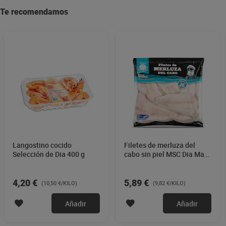
Te recomendamos
Langostino cocido
Filetes de merluza del
Selección de Dia 400 g
cabo sin piel MSC Dia Mari
Marinera 600 g
4,20 €
5,89 €
(10,50 €/KILO)
(9,82 €/KILO)
Añadir
Añadir