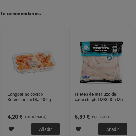
Te recomendamos
Langostino cocido
Filetes de merluza del
Selección de Dia 400 g
cabo sin piel MSC Dia Mari
Marinera 600 g
4,20 €
5,89 €
(10,50 €/KILO)
(9,82 €/KILO)
Añadir
Añadir