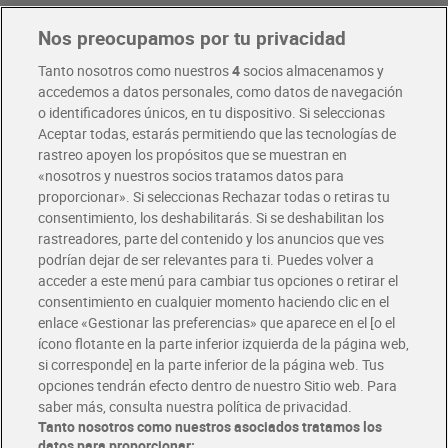
Nos preocupamos por tu privacidad
Pide hoy, recibe hoy
Entrega rápida y en la franja horaria que mejor te venga.
Tanto nosotros como nuestros
4
socios almacenamos y
accedemos a datos personales, como datos de navegación
o identificadores únicos, en tu dispositivo. Si seleccionas
Envío gratis por compras superiores a 100€
Aceptar todas, estarás permitiendo que las tecnologías de
Envío estandar por 4,99€
rastreo apoyen los propósitos que se muestran en
«nosotros y nuestros socios tratamos datos para
Glovo y Uber Eats
proporcionar». Si seleccionas Rechazar todas o retiras tu
Solicita tu factura de Glovo o Uber Eats
consentimiento, los deshabilitarás. Si se deshabilitan los
rastreadores, parte del contenido y los anuncios que ves
podrían dejar de ser relevantes para ti. Puedes volver a
Únete al CLUB Dia
acceder a este menú para cambiar tus opciones o retirar el
Disfruta las ventajas y ofertas exclusivas.
consentimiento en cualquier momento haciendo clic en el
Descárgate la APP Dia
enlace «Gestionar las preferencias» que aparece en el [o el
ícono flotante en la parte inferior izquierda de la página web,
Folletos y Tiendas
si corresponde] en la parte inferior de la página web. Tus
Descubre las mejores ofertas y busca tu tienda más cercana
opciones tendrán efecto dentro de nuestro Sitio web. Para
saber más, consulta nuestra política de privacidad.
Tanto nosotros como nuestros asociados tratamos los
Tarjeta MaX Dia
Te devuelve hasta 8€/mes de tus compras.
datos para proporcionar: