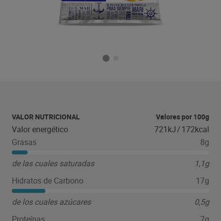
VALOR NUTRICIONAL
Valores por 100g
Valor energético
721kJ
/
172kcal
Grasas
8g
de las cuales saturadas
1,1g
Hidratos de Carbono
17g
de los cuales azúcares
0,5g
Proteínas
7g