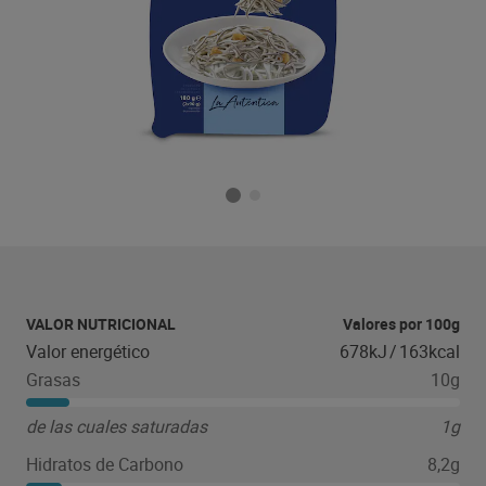
VALOR NUTRICIONAL
Valores por 100g
Valor energético
678kJ
/
163kcal
Grasas
10g
de las cuales saturadas
1g
Hidratos de Carbono
8,2g