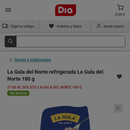
0,00 €
Elige tu código postal
Pedidos y listas
Iniciar sesión
Surimi y elaborados
La Gula del Norte refrigerada La Gula del
Norte 180 g
2ª UD AL 50% DTO. LA GULA DEL NORTE 180 G
Sin lactosa