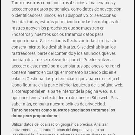
Tanto nosotros como nuestros
4
socios almacenamos y
accedemos a datos personales, como datos de navegación
o identificadores únicos, en tu dispositivo. Si seleccionas
Envío gratis por compras superiores a 100€
Aceptar todas, estarás permitiendo que las tecnologías de
Envío estandar por 4,99€
rastreo apoyen los propósitos que se muestran en
«nosotros y nuestros socios tratamos datos para
Glovo y Uber Eats
proporcionar». Si seleccionas Rechazar todas o retiras tu
Solicita tu factura de Glovo o Uber Eats
consentimiento, los deshabilitarás. Si se deshabilitan los
rastreadores, parte del contenido y los anuncios que ves
podrían dejar de ser relevantes para ti. Puedes volver a
Únete al CLUB Dia
acceder a este menú para cambiar tus opciones o retirar el
Disfruta las ventajas y ofertas exclusivas.
consentimiento en cualquier momento haciendo clic en el
Descárgate la APP Dia
enlace «Gestionar las preferencias» que aparece en el [o el
ícono flotante en la parte inferior izquierda de la página web,
Folletos y Tiendas
si corresponde] en la parte inferior de la página web. Tus
Descubre las mejores ofertas y busca tu tienda más cercana
opciones tendrán efecto dentro de nuestro Sitio web. Para
saber más, consulta nuestra política de privacidad.
Tanto nosotros como nuestros asociados tratamos los
Tarjeta MaX Dia
Te devuelve hasta 8€/mes de tus compras.
datos para proporcionar:
¡Solicita tu tarjeta de crédito aquí!
Utilizar datos de localización geográfica precisa. Analizar
activamente las características del dispositivo para su
RECETAS
COMER MEJOR CADA DIA
EMPLEO