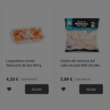
Langostino cocido
Filetes de merluza del
Selección de Dia 400 g
cabo sin piel MSC Dia Mari
Marinera 600 g
4,20 €
5,89 €
(10,50 €/KILO)
(9,82 €/KILO)
Añadir
Añadir