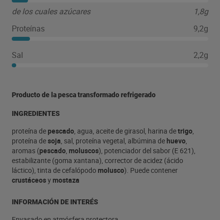
de los cuales azúcares
1,8g
Proteínas
9,2g
Sal
2,2g
Producto de la pesca transformado refrigerado
INGREDIENTES
proteína de
pescado
, agua, aceite de girasol, harina de
trigo
,
proteína de
soja
, sal, proteína vegetal, albúmina de
huevo
,
aromas (
pescado
,
moluscos
), potenciador del sabor (E 621),
estabilizante (goma xantana), corrector de acidez (ácido
láctico), tinta de cefalópodo
molusco
). Puede contener
crustáceos
y
mostaza
INFORMACIÓN DE INTERÉS
Envasado en atmósfera protectora.