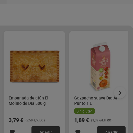
Empanada de atún El
Gazpacho suave Dia Al
Molino de Dia 500 g
Punto 1 L
Sin gluten
3,79 €
1,89 €
(7,58 €/KILO)
(1,89 €/LITRO)
Añadir
Añadir