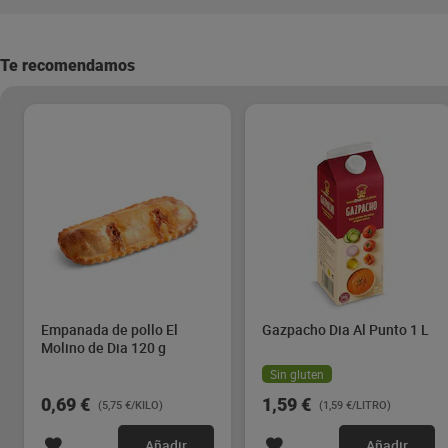
Te recomendamos
Empanada de pollo El
Gazpacho Dia Al Punto 1 L
Molino de Dia 120 g
Sin gluten
0,69 €
1,59 €
(5,75 €/KILO)
(1,59 €/LITRO)
Añadir
Añadir