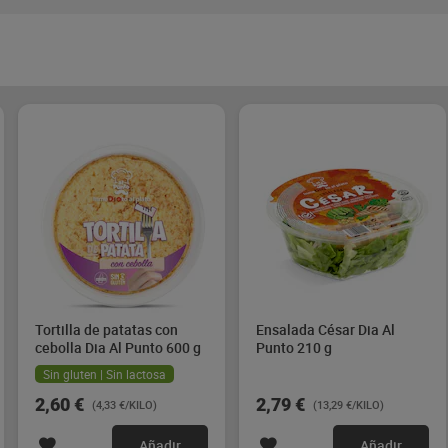
Tortilla de patatas con
Ensalada César Dia Al
cebolla Dia Al Punto 600 g
Punto 210 g
Sin gluten | Sin lactosa
2,60 €
2,79 €
(4,33 €/KILO)
(13,29 €/KILO)
Añadir
Añadir