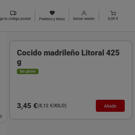
ige tu código postal
Iniciar sesión
0,00 €
Pedidos y listas
Cocido madrileño Litoral 425
g
Sin gluten
3,45 €
(8,12 €/KILO)
Añadir