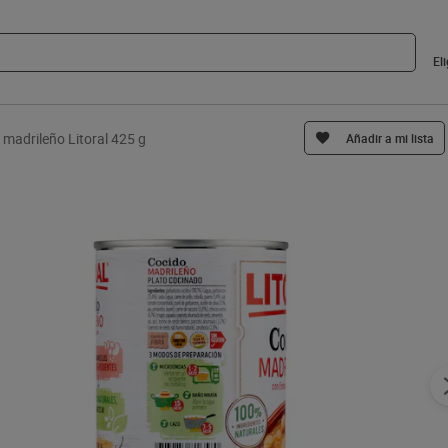
El
 madrileño Litoral 425 g
Añadir a mi lista