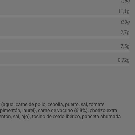
2,6g
11,1g
0,3g
2,7g
7,5g
0,72g
gua, carne de pollo, cebolla, puerro, sal, tomate
 pimentón, laurel), carne de vacuno (6.8%), chorizo extra
tón, sal, ajo), tocino de cerdo ibérico, panceta ahumada