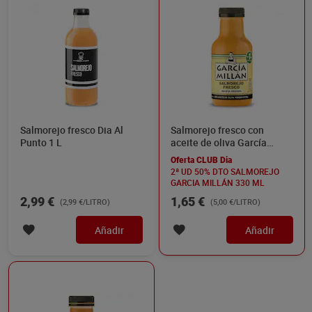
Salmorejo fresco Dia Al
Salmorejo fresco con
Punto 1 L
aceite de oliva García
Millán 330 ml
Oferta CLUB Dia
2ª UD 50% DTO SALMOREJO
GARCIA MILLÁN 330 ML
2,99 €
1,65 €
(2,99 €/LITRO)
(5,00 €/LITRO)
Añadir
Añadir