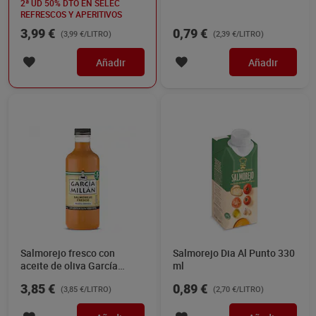
2ª UD 50% DTO EN SELEC
REFRESCOS Y APERITIVOS
3,99 €
0,79 €
(3,99 €/LITRO)
(2,39 €/LITRO)
Añadir
Añadir
Salmorejo fresco con
Salmorejo Dia Al Punto 330
aceite de oliva García
ml
Millán 1 L
3,85 €
0,89 €
(3,85 €/LITRO)
(2,70 €/LITRO)