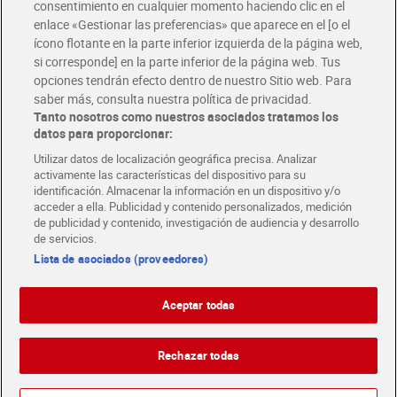
consentimiento en cualquier momento haciendo clic en el
Descárgate la APP Dia
enlace «Gestionar las preferencias» que aparece en el [o el
ícono flotante en la parte inferior izquierda de la página web,
Folletos y Tiendas
si corresponde] en la parte inferior de la página web. Tus
Descubre las mejores ofertas y busca tu tienda más cercana
opciones tendrán efecto dentro de nuestro Sitio web. Para
saber más, consulta nuestra política de privacidad.
Tanto nosotros como nuestros asociados tratamos los
Tarjeta MaX Dia
Te devuelve hasta 8€/mes de tus compras.
datos para proporcionar:
¡Solicita tu tarjeta de crédito aquí!
Utilizar datos de localización geográfica precisa. Analizar
activamente las características del dispositivo para su
RECETAS
COMER MEJOR CADA DIA
EMPLEO
identificación. Almacenar la información en un dispositivo y/o
acceder a ella. Publicidad y contenido personalizados, medición
COLABORA CON DIA
ABRE TU TIENDA
DIA CORPORATE
de publicidad y contenido, investigación de audiencia y desarrollo
de servicios.
Lista de asociados (proveedores)
Aceptar todas
Atención al cliente
Español
Español
Català
Rechazar todas
English
Política de privacidad
Política de cookies