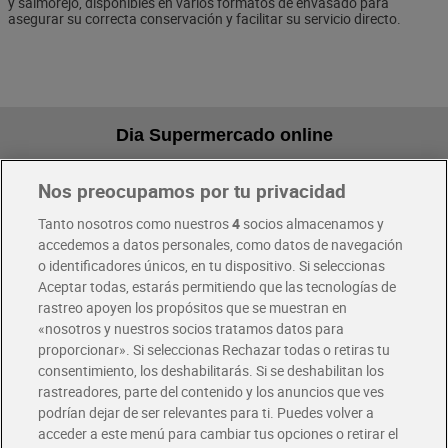
y salmorejo, disponibles en varios formatos de envasado para
asegurar su correcta conservación y facilitar su servicio directo.
Dia Supermercado online
Nos preocupamos por tu privacidad
Pide hoy, recibe hoy
Entrega rápida y en la franja horaria que mejor te venga.
Tanto nosotros como nuestros
4
socios almacenamos y
accedemos a datos personales, como datos de navegación
o identificadores únicos, en tu dispositivo. Si seleccionas
Envío gratis por compras superiores a 100€
Aceptar todas, estarás permitiendo que las tecnologías de
Envío estandar por 4,99€
rastreo apoyen los propósitos que se muestran en
«nosotros y nuestros socios tratamos datos para
Glovo y Uber Eats
proporcionar». Si seleccionas Rechazar todas o retiras tu
Solicita tu factura de Glovo o Uber Eats
consentimiento, los deshabilitarás. Si se deshabilitan los
rastreadores, parte del contenido y los anuncios que ves
podrían dejar de ser relevantes para ti. Puedes volver a
Únete al CLUB Dia
acceder a este menú para cambiar tus opciones o retirar el
Disfruta las ventajas y ofertas exclusivas.