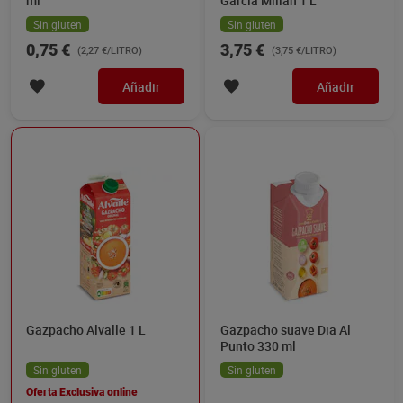
ml
García Millán 1 L
Sin gluten
Sin gluten
0,75 €
3,75 €
(2,27 €/LITRO)
(3,75 €/LITRO)
Añadir
Añadir
Gazpacho Alvalle 1 L
Gazpacho suave Dia Al
Punto 330 ml
Sin gluten
Sin gluten
Oferta Exclusiva online