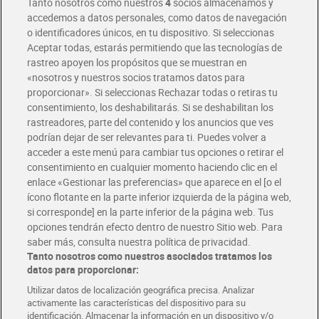
Tanto nosotros como nuestros
4
socios almacenamos y
accedemos a datos personales, como datos de navegación
o identificadores únicos, en tu dispositivo. Si seleccionas
Envío gratis por compras superiores a 100€
Aceptar todas, estarás permitiendo que las tecnologías de
Envío estandar por 4,99€
rastreo apoyen los propósitos que se muestran en
«nosotros y nuestros socios tratamos datos para
Glovo y Uber Eats
proporcionar». Si seleccionas Rechazar todas o retiras tu
Solicita tu factura de Glovo o Uber Eats
consentimiento, los deshabilitarás. Si se deshabilitan los
rastreadores, parte del contenido y los anuncios que ves
podrían dejar de ser relevantes para ti. Puedes volver a
Únete al CLUB Dia
acceder a este menú para cambiar tus opciones o retirar el
Disfruta las ventajas y ofertas exclusivas.
consentimiento en cualquier momento haciendo clic en el
Descárgate la APP Dia
enlace «Gestionar las preferencias» que aparece en el [o el
ícono flotante en la parte inferior izquierda de la página web,
Folletos y Tiendas
si corresponde] en la parte inferior de la página web. Tus
Descubre las mejores ofertas y busca tu tienda más cercana
opciones tendrán efecto dentro de nuestro Sitio web. Para
saber más, consulta nuestra política de privacidad.
Tanto nosotros como nuestros asociados tratamos los
Tarjeta MaX Dia
Te devuelve hasta 8€/mes de tus compras.
datos para proporcionar:
¡Solicita tu tarjeta de crédito aquí!
Utilizar datos de localización geográfica precisa. Analizar
activamente las características del dispositivo para su
RECETAS
COMER MEJOR CADA DIA
EMPLEO
identificación. Almacenar la información en un dispositivo y/o