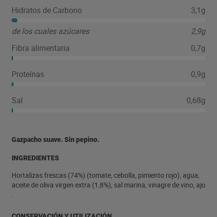
Hidratos de Carbono
3,1g
de los cuales azúcares
2,9g
Fibra alimentaria
0,7g
Proteínas
0,9g
Sal
0,68g
Gazpacho suave. Sin pepino.
INGREDIENTES
Hortalizas frescas (74%) (tomate, cebolla, pimiento rojo), agua,
aceite de oliva virgen extra (1,8%), sal marina, vinagre de vino, ajo
.
CONSERVACIÓN Y UTILIZACIÓN