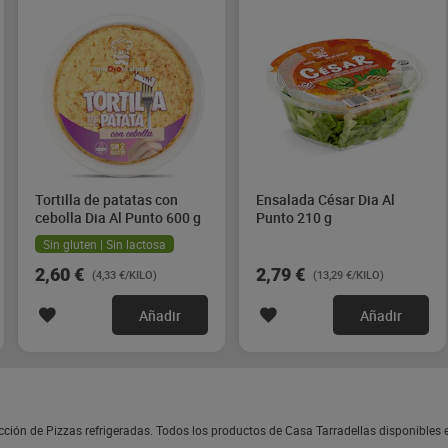
Tortilla de patatas con
Ensalada César Dia Al
cebolla Dia Al Punto 600 g
Punto 210 g
Sin gluten | Sin lactosa
2,60 €
2,79 €
(4,33 €/KILO)
(13,29 €/KILO)
Añadir
Añadir
cción de Pizzas refrigeradas. Todos los productos de Casa Tarradellas disponibles