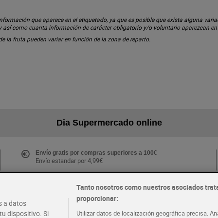
ormación que aparece en el etiquetado, ya que es posible que exista alguna variaci
 y así como cuanta información de carácter obligatorio y/o voluntario aparezcan e
 de la fruta pueden variar en función de la zona de reparto.
Dia Supermercado online
Envío gratis por compras superiores a 100€
Envío estandar por 4,99€
Tanto nosotros como nuestros asociados trat
proporcionar:
Folletos y Tiendas
 a datos
Descubre las mejores ofertas y busca tu tienda más
u dispositivo. Si
Utilizar datos de localización geográfica precisa. An
cercana