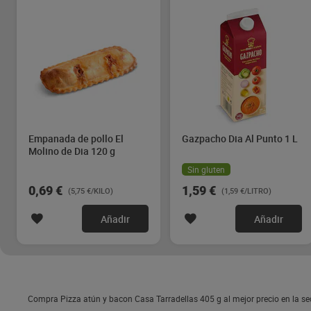
Empanada de pollo El
Gazpacho Dia Al Punto 1 L
Molino de Dia 120 g
Sin gluten
0,69 €
1,59 €
(5,75 €/KILO)
(1,59 €/LITRO)
Añadir
Añadir
Compra Pizza atún y bacon Casa Tarradellas 405 g al mejor precio en la se