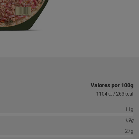
Valores por 100g
1104kJ
/
263kcal
11g
4,9g
27g