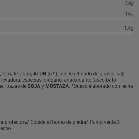
1,6g
14g
1,4g
, tomate, agua,
ATÚN
(6%), aceite refinado de girasol, sal,
sa,levadura, especias, orégano, antioxidante (ascorbato
ner trazas de
SOJA
y
MOSTAZA
. *Queso elaborado con leche
a protectora/ Cocida al horno de piedra/ Punto verde®
ovecho