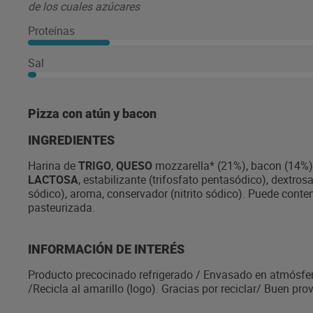
de los cuales azúcares
Proteínas
Sal
Pizza con atún y bacon
INGREDIENTES
Harina de
TRIGO
,
QUESO
mozzarella* (21%), bacon (14%)
LACTOSA
, estabilizante (trifosfato pentasódico), dextro
sódico), aroma, conservador (nitrito sódico). Puede conte
pasteurizada.
INFORMACIÓN DE INTERÉS
Producto precocinado refrigerado / Envasado en atmósfer
/Recicla al amarillo (logo). Gracias por reciclar/ Buen pr