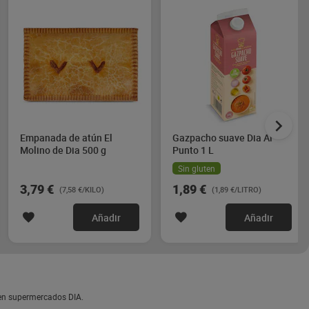
Empanada de atún El
Gazpacho suave Dia Al
Molino de Dia 500 g
Punto 1 L
Sin gluten
3,79 €
1,89 €
(7,58 €/KILO)
(1,89 €/LITRO)
Añadir
Añadir
 en supermercados DIA.