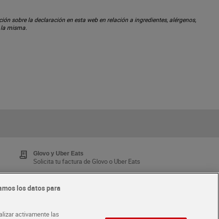
ón sobre la declaración en esta web en relación a ingredientes, alérgenos,
n la misma.
Glovo y Uber Eats
Solicita tu factura de Glovo o Uber Eats
amos los datos para
Tarjeta MaX Dia
Te devuelve hasta 8€/mes de tus compras.
alizar activamente las
¡Solicita tu tarjeta de crédito aquí!