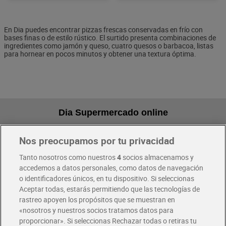
En Dia puedes encontrar pizzas frescas conservadas en frío con
bases finas o de estilo rústico. El surtido presenta combinaciones de
ingredientes como jamón y queso, cuatro quesos o barbacoa, listas
para hornear en pocos minutos y obtener una textura óptima.
Dia Supermercado online
Nos preocupamos por tu privacidad
Pide hoy, recibe hoy
Entrega rápida y en la franja horaria que mejor te venga.
Tanto nosotros como nuestros
4
socios almacenamos y
accedemos a datos personales, como datos de navegación
o identificadores únicos, en tu dispositivo. Si seleccionas
Envío gratis por compras superiores a 100€
Aceptar todas, estarás permitiendo que las tecnologías de
Envío estandar por 4,99€
rastreo apoyen los propósitos que se muestran en
«nosotros y nuestros socios tratamos datos para
Glovo y Uber Eats
proporcionar». Si seleccionas Rechazar todas o retiras tu