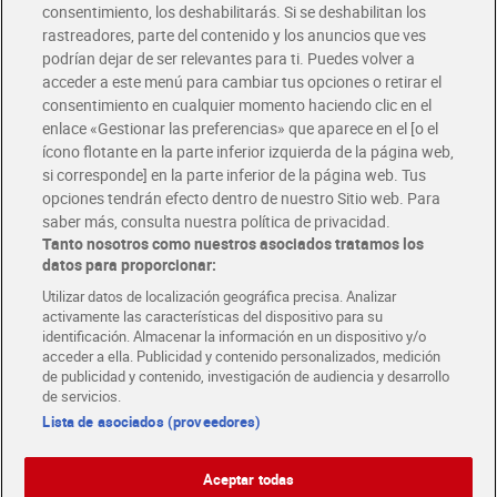
Solicita tu factura de Glovo o Uber Eats
consentimiento, los deshabilitarás. Si se deshabilitan los
rastreadores, parte del contenido y los anuncios que ves
podrían dejar de ser relevantes para ti. Puedes volver a
Únete al CLUB Dia
acceder a este menú para cambiar tus opciones o retirar el
Disfruta las ventajas y ofertas exclusivas.
consentimiento en cualquier momento haciendo clic en el
Descárgate la APP Dia
enlace «Gestionar las preferencias» que aparece en el [o el
ícono flotante en la parte inferior izquierda de la página web,
Folletos y Tiendas
si corresponde] en la parte inferior de la página web. Tus
Descubre las mejores ofertas y busca tu tienda más cercana
opciones tendrán efecto dentro de nuestro Sitio web. Para
saber más, consulta nuestra política de privacidad.
Tanto nosotros como nuestros asociados tratamos los
Tarjeta MaX Dia
Te devuelve hasta 8€/mes de tus compras.
datos para proporcionar:
¡Solicita tu tarjeta de crédito aquí!
Utilizar datos de localización geográfica precisa. Analizar
activamente las características del dispositivo para su
RECETAS
COMER MEJOR CADA DIA
EMPLEO
identificación. Almacenar la información en un dispositivo y/o
acceder a ella. Publicidad y contenido personalizados, medición
COLABORA CON DIA
ABRE TU TIENDA
DIA CORPORATE
de publicidad y contenido, investigación de audiencia y desarrollo
de servicios.
Lista de asociados (proveedores)
Aceptar todas
Atención al cliente