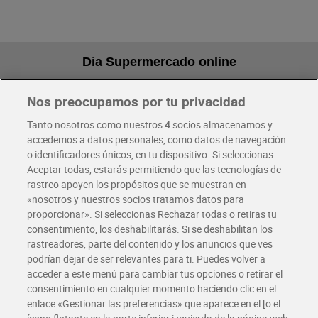
Dia Supermercado online
Nos preocupamos por tu privacidad
Pide hoy, recibe hoy
Entrega rápida y en la franja horaria que mejor te venga.
Tanto nosotros como nuestros
4
socios almacenamos y
accedemos a datos personales, como datos de navegación
o identificadores únicos, en tu dispositivo. Si seleccionas
Envío gratis por compras superiores a 100€
Aceptar todas, estarás permitiendo que las tecnologías de
Envío estandar por 4,99€
rastreo apoyen los propósitos que se muestran en
«nosotros y nuestros socios tratamos datos para
Glovo y Uber Eats
proporcionar». Si seleccionas Rechazar todas o retiras tu
Solicita tu factura de Glovo o Uber Eats
consentimiento, los deshabilitarás. Si se deshabilitan los
rastreadores, parte del contenido y los anuncios que ves
podrían dejar de ser relevantes para ti. Puedes volver a
Únete al CLUB Dia
acceder a este menú para cambiar tus opciones o retirar el
Disfruta las ventajas y ofertas exclusivas.
consentimiento en cualquier momento haciendo clic en el
Descárgate la APP Dia
enlace «Gestionar las preferencias» que aparece en el [o el