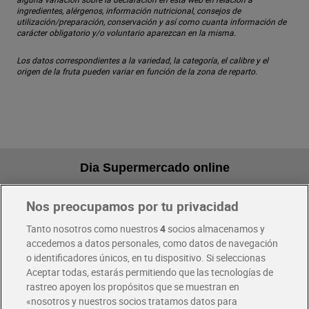
ingredientes, alérgenos, información nutricional, consejos de
utilización/preparación, conservación y así como cuanta información de
carácter obligatorio y/o voluntario aparezcan en la misma.
Los datos correspondientes a la variedad, la categoría, el calibre y el
origen de la fruta pueden variar en función de la zona de reparto.
Dia Supermercado online
Nos preocupamos por tu privacidad
Pide hoy, recibe hoy
Entrega rápida y en la franja horaria que mejor te venga.
Tanto nosotros como nuestros
4
socios almacenamos y
accedemos a datos personales, como datos de navegación
o identificadores únicos, en tu dispositivo. Si seleccionas
Envío gratis por compras superiores a 100€
Aceptar todas, estarás permitiendo que las tecnologías de
Envío estandar por 4,99€
rastreo apoyen los propósitos que se muestran en
«nosotros y nuestros socios tratamos datos para