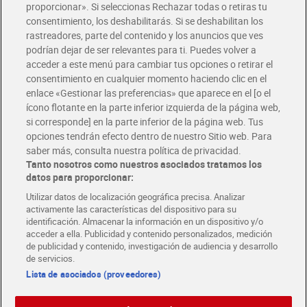
Glovo y Uber Eats
proporcionar». Si seleccionas Rechazar todas o retiras tu
Solicita tu factura de Glovo o Uber Eats
consentimiento, los deshabilitarás. Si se deshabilitan los
rastreadores, parte del contenido y los anuncios que ves
podrían dejar de ser relevantes para ti. Puedes volver a
Únete al CLUB Dia
acceder a este menú para cambiar tus opciones o retirar el
Disfruta las ventajas y ofertas exclusivas.
consentimiento en cualquier momento haciendo clic en el
Descárgate la APP Dia
enlace «Gestionar las preferencias» que aparece en el [o el
ícono flotante en la parte inferior izquierda de la página web,
Folletos y Tiendas
si corresponde] en la parte inferior de la página web. Tus
Descubre las mejores ofertas y busca tu tienda más cercana
opciones tendrán efecto dentro de nuestro Sitio web. Para
saber más, consulta nuestra política de privacidad.
Tanto nosotros como nuestros asociados tratamos los
Tarjeta MaX Dia
Te devuelve hasta 8€/mes de tus compras.
datos para proporcionar:
¡Solicita tu tarjeta de crédito aquí!
Utilizar datos de localización geográfica precisa. Analizar
activamente las características del dispositivo para su
RECETAS
COMER MEJOR CADA DIA
EMPLEO
identificación. Almacenar la información en un dispositivo y/o
acceder a ella. Publicidad y contenido personalizados, medición
COLABORA CON DIA
ABRE TU TIENDA
DIA CORPORATE
de publicidad y contenido, investigación de audiencia y desarrollo
de servicios.
Lista de asociados (proveedores)