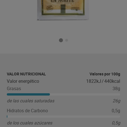
VALOR NUTRICIONAL
Valores por 100g
Valor energético
1822kJ
/
440kcal
Grasas
38g
de las cuales saturadas
26g
Hidratos de Carbono
0,5g
de los cuales azúcares
0,5g