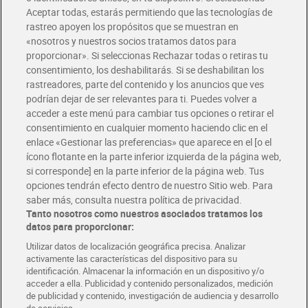
Envío gratis por compras superiores a 100€
Aceptar todas, estarás permitiendo que las tecnologías de
Envío estandar por 4,99€
rastreo apoyen los propósitos que se muestran en
«nosotros y nuestros socios tratamos datos para
Glovo y Uber Eats
proporcionar». Si seleccionas Rechazar todas o retiras tu
Solicita tu factura de Glovo o Uber Eats
consentimiento, los deshabilitarás. Si se deshabilitan los
rastreadores, parte del contenido y los anuncios que ves
podrían dejar de ser relevantes para ti. Puedes volver a
Únete al CLUB Dia
acceder a este menú para cambiar tus opciones o retirar el
Disfruta las ventajas y ofertas exclusivas.
consentimiento en cualquier momento haciendo clic en el
Descárgate la APP Dia
enlace «Gestionar las preferencias» que aparece en el [o el
ícono flotante en la parte inferior izquierda de la página web,
Folletos y Tiendas
si corresponde] en la parte inferior de la página web. Tus
Descubre las mejores ofertas y busca tu tienda más cercana
opciones tendrán efecto dentro de nuestro Sitio web. Para
saber más, consulta nuestra política de privacidad.
Tanto nosotros como nuestros asociados tratamos los
Tarjeta MaX Dia
Te devuelve hasta 8€/mes de tus compras.
datos para proporcionar:
¡Solicita tu tarjeta de crédito aquí!
Utilizar datos de localización geográfica precisa. Analizar
activamente las características del dispositivo para su
RECETAS
COMER MEJOR CADA DIA
EMPLEO
identificación. Almacenar la información en un dispositivo y/o
acceder a ella. Publicidad y contenido personalizados, medición
COLABORA CON DIA
ABRE TU TIENDA
DIA CORPORATE
de publicidad y contenido, investigación de audiencia y desarrollo