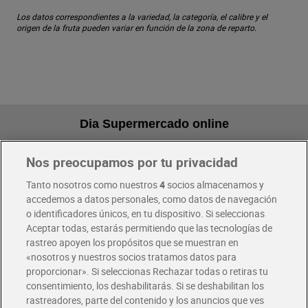
Los datos correspondientes a la variedad, la categoría, el calibre y el
origen de la fruta pueden variar en función de la zona de reparto.
Dia Supermercado online
Nos preocupamos por tu privacidad
Pide hoy, recibe hoy
Entrega rápida y en la franja horaria que mejor te venga.
Tanto nosotros como nuestros
4
socios almacenamos y
accedemos a datos personales, como datos de navegación
o identificadores únicos, en tu dispositivo. Si seleccionas
Envío gratis por compras superiores a 100€
Aceptar todas, estarás permitiendo que las tecnologías de
Envío estandar por 4,99€
rastreo apoyen los propósitos que se muestran en
«nosotros y nuestros socios tratamos datos para
Glovo y Uber Eats
proporcionar». Si seleccionas Rechazar todas o retiras tu
Solicita tu factura de Glovo o Uber Eats
consentimiento, los deshabilitarás. Si se deshabilitan los
rastreadores, parte del contenido y los anuncios que ves