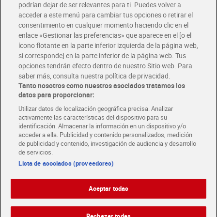
podrían dejar de ser relevantes para ti. Puedes volver a
Únete al CLUB Dia
acceder a este menú para cambiar tus opciones o retirar el
Disfruta las ventajas y ofertas exclusivas.
consentimiento en cualquier momento haciendo clic en el
Descárgate la APP Dia
enlace «Gestionar las preferencias» que aparece en el [o el
ícono flotante en la parte inferior izquierda de la página web,
Folletos y Tiendas
si corresponde] en la parte inferior de la página web. Tus
Descubre las mejores ofertas y busca tu tienda más cercana
opciones tendrán efecto dentro de nuestro Sitio web. Para
saber más, consulta nuestra política de privacidad.
Tanto nosotros como nuestros asociados tratamos los
Tarjeta MaX Dia
Te devuelve hasta 8€/mes de tus compras.
datos para proporcionar:
¡Solicita tu tarjeta de crédito aquí!
Utilizar datos de localización geográfica precisa. Analizar
activamente las características del dispositivo para su
RECETAS
COMER MEJOR CADA DIA
EMPLEO
identificación. Almacenar la información en un dispositivo y/o
acceder a ella. Publicidad y contenido personalizados, medición
COLABORA CON DIA
ABRE TU TIENDA
DIA CORPORATE
de publicidad y contenido, investigación de audiencia y desarrollo
de servicios.
Lista de asociados (proveedores)
Aceptar todas
Atención al cliente
Español
Español
Català
Rechazar todas