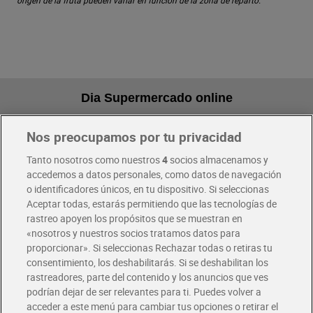
origen de la fruta pueden variar en función de la zona de reparto.
Dia Supermercado online
Nos preocupamos por tu privacidad
Pide hoy, recibe hoy
Entrega rápida y en la franja horaria que mejor te venga.
Tanto nosotros como nuestros
4
socios almacenamos y
accedemos a datos personales, como datos de navegación
o identificadores únicos, en tu dispositivo. Si seleccionas
Envío gratis por compras superiores a 100€
Aceptar todas, estarás permitiendo que las tecnologías de
Envío estandar por 4,99€
rastreo apoyen los propósitos que se muestran en
«nosotros y nuestros socios tratamos datos para
Glovo y Uber Eats
proporcionar». Si seleccionas Rechazar todas o retiras tu
Solicita tu factura de Glovo o Uber Eats
consentimiento, los deshabilitarás. Si se deshabilitan los
rastreadores, parte del contenido y los anuncios que ves
podrían dejar de ser relevantes para ti. Puedes volver a
Únete al CLUB Dia
acceder a este menú para cambiar tus opciones o retirar el
Disfruta las ventajas y ofertas exclusivas.