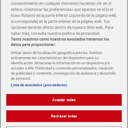
consentimiento en cualquier momento haciendo clic en el
Descárgate la APP Dia
enlace «Gestionar las preferencias» que aparece en el [o el
ícono flotante en la parte inferior izquierda de la página web,
Folletos y Tiendas
si corresponde] en la parte inferior de la página web. Tus
Descubre las mejores ofertas y busca tu tienda más cercana
opciones tendrán efecto dentro de nuestro Sitio web. Para
saber más, consulta nuestra política de privacidad.
Tanto nosotros como nuestros asociados tratamos los
Tarjeta MaX Dia
Te devuelve hasta 8€/mes de tus compras.
datos para proporcionar:
¡Solicita tu tarjeta de crédito aquí!
Utilizar datos de localización geográfica precisa. Analizar
activamente las características del dispositivo para su
RECETAS
COMER MEJOR CADA DIA
EMPLEO
identificación. Almacenar la información en un dispositivo y/o
acceder a ella. Publicidad y contenido personalizados, medición
COLABORA CON DIA
ABRE TU TIENDA
DIA CORPORATE
de publicidad y contenido, investigación de audiencia y desarrollo
de servicios.
Lista de asociados (proveedores)
Aceptar todas
Atención al cliente
Español
Español
Català
Rechazar todas
English
Política de privacidad
Política de cookies