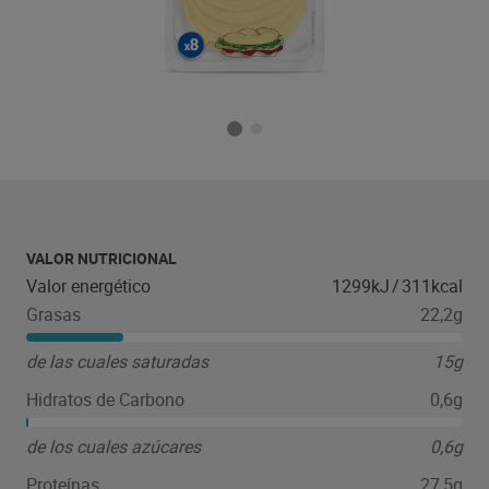
VALOR NUTRICIONAL
Valor energético
1299kJ
/
311kcal
Grasas
22,2g
de las cuales saturadas
15g
Hidratos de Carbono
0,6g
de los cuales azúcares
0,6g
Proteínas
27,5g