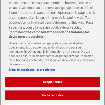
consentimiento en cualquier momento haciendo clic en el
Descárgate la APP Dia
enlace «Gestionar las preferencias» que aparece en el [o el
ícono flotante en la parte inferior izquierda de la página web,
Folletos y Tiendas
si corresponde] en la parte inferior de la página web. Tus
Descubre las mejores ofertas y busca tu tienda más cercana
opciones tendrán efecto dentro de nuestro Sitio web. Para
saber más, consulta nuestra política de privacidad.
Tanto nosotros como nuestros asociados tratamos los
Tarjeta MaX Dia
Te devuelve hasta 8€/mes de tus compras.
datos para proporcionar:
¡Solicita tu tarjeta de crédito aquí!
Utilizar datos de localización geográfica precisa. Analizar
activamente las características del dispositivo para su
RECETAS
COMER MEJOR CADA DIA
EMPLEO
identificación. Almacenar la información en un dispositivo y/o
acceder a ella. Publicidad y contenido personalizados, medición
COLABORA CON DIA
ABRE TU TIENDA
DIA CORPORATE
de publicidad y contenido, investigación de audiencia y desarrollo
de servicios.
Lista de asociados (proveedores)
Aceptar todas
Atención al cliente
Español
Español
Català
Rechazar todas
English
Política de privacidad
Política de cookies