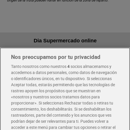
origen de la fruta pueden variar en función de la zona de reparto.
Dia Supermercado online
Nos preocupamos por tu privacidad
Pide hoy, recibe hoy
Entrega rápida y en la franja horaria que mejor te venga.
Tanto nosotros como nuestros
4
socios almacenamos y
accedemos a datos personales, como datos de navegación
o identificadores únicos, en tu dispositivo. Si seleccionas
Envío gratis por compras superiores a 100€
Aceptar todas, estarás permitiendo que las tecnologías de
Envío estandar por 4,99€
rastreo apoyen los propósitos que se muestran en
«nosotros y nuestros socios tratamos datos para
Glovo y Uber Eats
proporcionar». Si seleccionas Rechazar todas o retiras tu
Solicita tu factura de Glovo o Uber Eats
consentimiento, los deshabilitarás. Si se deshabilitan los
rastreadores, parte del contenido y los anuncios que ves
podrían dejar de ser relevantes para ti. Puedes volver a
Únete al CLUB Dia
acceder a este menú para cambiar tus opciones o retirar el
Disfruta las ventajas y ofertas exclusivas.