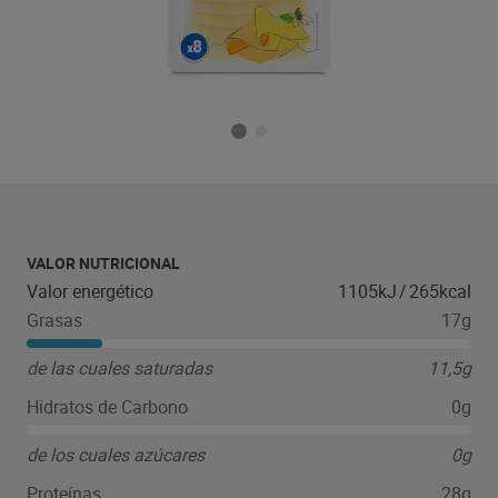
VALOR NUTRICIONAL
Valor energético
1105kJ
/
265kcal
Grasas
17g
de las cuales saturadas
11,5g
Hidratos de Carbono
0g
de los cuales azúcares
0g
Proteínas
28g