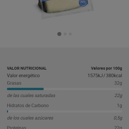
VALOR NUTRICIONAL
Valores por 100g
Valor energético
1575kJ
/
380kcal
Grasas
32g
de las cuales saturadas
22g
Hidratos de Carbono
1g
de los cuales azúcares
0,5g
Proteínas
22g