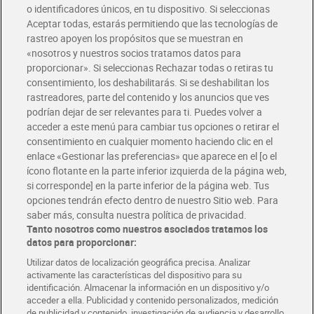
o identificadores únicos, en tu dispositivo. Si seleccionas
Envío gratis por compras superiores a 100€
Aceptar todas, estarás permitiendo que las tecnologías de
Envío estandar por 4,99€
rastreo apoyen los propósitos que se muestran en
«nosotros y nuestros socios tratamos datos para
Glovo y Uber Eats
proporcionar». Si seleccionas Rechazar todas o retiras tu
Solicita tu factura de Glovo o Uber Eats
consentimiento, los deshabilitarás. Si se deshabilitan los
rastreadores, parte del contenido y los anuncios que ves
podrían dejar de ser relevantes para ti. Puedes volver a
Únete al CLUB Dia
acceder a este menú para cambiar tus opciones o retirar el
Disfruta las ventajas y ofertas exclusivas.
consentimiento en cualquier momento haciendo clic en el
Descárgate la APP Dia
enlace «Gestionar las preferencias» que aparece en el [o el
ícono flotante en la parte inferior izquierda de la página web,
Folletos y Tiendas
si corresponde] en la parte inferior de la página web. Tus
Descubre las mejores ofertas y busca tu tienda más cercana
opciones tendrán efecto dentro de nuestro Sitio web. Para
saber más, consulta nuestra política de privacidad.
Tanto nosotros como nuestros asociados tratamos los
Tarjeta MaX Dia
Te devuelve hasta 8€/mes de tus compras.
datos para proporcionar:
¡Solicita tu tarjeta de crédito aquí!
Utilizar datos de localización geográfica precisa. Analizar
activamente las características del dispositivo para su
RECETAS
COMER MEJOR CADA DIA
EMPLEO
identificación. Almacenar la información en un dispositivo y/o
acceder a ella. Publicidad y contenido personalizados, medición
COLABORA CON DIA
ABRE TU TIENDA
DIA CORPORATE
de publicidad y contenido, investigación de audiencia y desarrollo