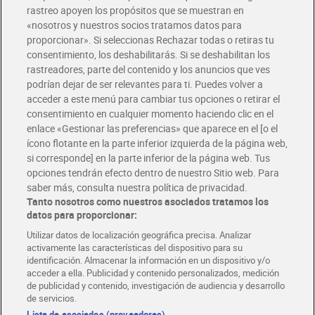
rastreo apoyen los propósitos que se muestran en
«nosotros y nuestros socios tratamos datos para
Glovo y Uber Eats
proporcionar». Si seleccionas Rechazar todas o retiras tu
Solicita tu factura de Glovo o Uber Eats
consentimiento, los deshabilitarás. Si se deshabilitan los
rastreadores, parte del contenido y los anuncios que ves
podrían dejar de ser relevantes para ti. Puedes volver a
Únete al CLUB Dia
acceder a este menú para cambiar tus opciones o retirar el
Disfruta las ventajas y ofertas exclusivas.
consentimiento en cualquier momento haciendo clic en el
Descárgate la APP Dia
enlace «Gestionar las preferencias» que aparece en el [o el
ícono flotante en la parte inferior izquierda de la página web,
Folletos y Tiendas
si corresponde] en la parte inferior de la página web. Tus
Descubre las mejores ofertas y busca tu tienda más cercana
opciones tendrán efecto dentro de nuestro Sitio web. Para
saber más, consulta nuestra política de privacidad.
Tanto nosotros como nuestros asociados tratamos los
Tarjeta MaX Dia
Te devuelve hasta 8€/mes de tus compras.
datos para proporcionar:
¡Solicita tu tarjeta de crédito aquí!
Utilizar datos de localización geográfica precisa. Analizar
activamente las características del dispositivo para su
RECETAS
COMER MEJOR CADA DIA
EMPLEO
identificación. Almacenar la información en un dispositivo y/o
acceder a ella. Publicidad y contenido personalizados, medición
COLABORA CON DIA
ABRE TU TIENDA
DIA CORPORATE
de publicidad y contenido, investigación de audiencia y desarrollo
de servicios.
Lista de asociados (proveedores)