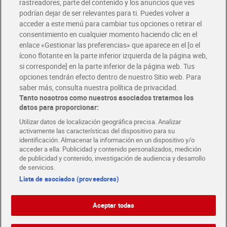
rastreadores, parte del contenido y los anuncios que ves
podrían dejar de ser relevantes para ti. Puedes volver a
Únete al CLUB Dia
acceder a este menú para cambiar tus opciones o retirar el
Disfruta las ventajas y ofertas exclusivas.
consentimiento en cualquier momento haciendo clic en el
Descárgate la APP Dia
enlace «Gestionar las preferencias» que aparece en el [o el
ícono flotante en la parte inferior izquierda de la página web,
Folletos y Tiendas
si corresponde] en la parte inferior de la página web. Tus
Descubre las mejores ofertas y busca tu tienda más cercana
opciones tendrán efecto dentro de nuestro Sitio web. Para
saber más, consulta nuestra política de privacidad.
Tanto nosotros como nuestros asociados tratamos los
Tarjeta MaX Dia
Te devuelve hasta 8€/mes de tus compras.
datos para proporcionar:
¡Solicita tu tarjeta de crédito aquí!
Utilizar datos de localización geográfica precisa. Analizar
activamente las características del dispositivo para su
RECETAS
COMER MEJOR CADA DIA
EMPLEO
identificación. Almacenar la información en un dispositivo y/o
acceder a ella. Publicidad y contenido personalizados, medición
COLABORA CON DIA
ABRE TU TIENDA
DIA CORPORATE
de publicidad y contenido, investigación de audiencia y desarrollo
de servicios.
Lista de asociados (proveedores)
Aceptar todas
Atención al cliente
Español
Español