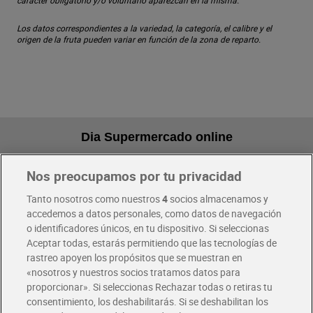
carácter obligatorio y/o voluntario aparezcan en la misma.
Los datos correspondientes a la variedad, la categoría, el calibre y el
origen de la fruta pueden variar en función de la zona de reparto.
Dia Supermercado online
Nos preocupamos por tu privacidad
Pide hoy, recibe hoy
Entrega rápida y en la franja horaria que mejor te venga.
Tanto nosotros como nuestros
4
socios almacenamos y
accedemos a datos personales, como datos de navegación
o identificadores únicos, en tu dispositivo. Si seleccionas
Envío gratis por compras superiores a 100€
Aceptar todas, estarás permitiendo que las tecnologías de
Envío estandar por 4,99€
rastreo apoyen los propósitos que se muestran en
«nosotros y nuestros socios tratamos datos para
Glovo y Uber Eats
proporcionar». Si seleccionas Rechazar todas o retiras tu
Solicita tu factura de Glovo o Uber Eats
consentimiento, los deshabilitarás. Si se deshabilitan los