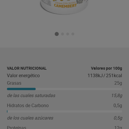
VALOR NUTRICIONAL
Valores por 100g
Valor energético
1138kJ
/
251kcal
Grasas
25g
de las cuales saturadas
15,8g
Hidratos de Carbono
0,5g
de los cuales azúcares
0,5g
Proteínas
12g