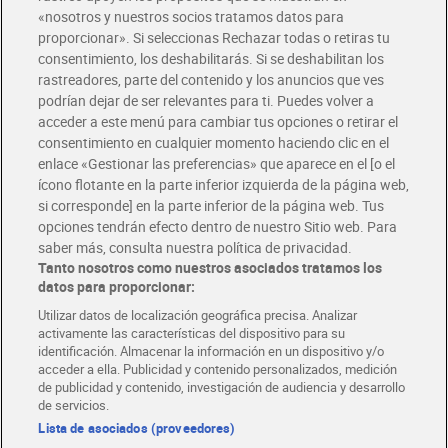
«nosotros y nuestros socios tratamos datos para
Glovo y Uber Eats
proporcionar». Si seleccionas Rechazar todas o retiras tu
Solicita tu factura de Glovo o Uber Eats
consentimiento, los deshabilitarás. Si se deshabilitan los
rastreadores, parte del contenido y los anuncios que ves
podrían dejar de ser relevantes para ti. Puedes volver a
Únete al CLUB Dia
acceder a este menú para cambiar tus opciones o retirar el
Disfruta las ventajas y ofertas exclusivas.
consentimiento en cualquier momento haciendo clic en el
Descárgate la APP Dia
enlace «Gestionar las preferencias» que aparece en el [o el
ícono flotante en la parte inferior izquierda de la página web,
Folletos y Tiendas
si corresponde] en la parte inferior de la página web. Tus
Descubre las mejores ofertas y busca tu tienda más cercana
opciones tendrán efecto dentro de nuestro Sitio web. Para
saber más, consulta nuestra política de privacidad.
Tanto nosotros como nuestros asociados tratamos los
Tarjeta MaX Dia
Te devuelve hasta 8€/mes de tus compras.
datos para proporcionar:
¡Solicita tu tarjeta de crédito aquí!
Utilizar datos de localización geográfica precisa. Analizar
activamente las características del dispositivo para su
RECETAS
COMER MEJOR CADA DIA
EMPLEO
identificación. Almacenar la información en un dispositivo y/o
acceder a ella. Publicidad y contenido personalizados, medición
COLABORA CON DIA
ABRE TU TIENDA
DIA CORPORATE
de publicidad y contenido, investigación de audiencia y desarrollo
de servicios.
Lista de asociados (proveedores)