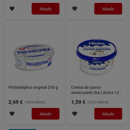
Añadir
Añadir
Philadelphia original 250 g
Crema de queso
semicurado Dia Láctea 125
g
2,69 €
1,59 €
(10,76 €/KILO)
(12,72 €/KILO)
Añadir
Añadir