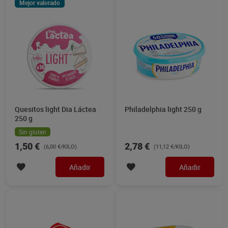
Mejor valorado
Quesitos light Dia Láctea
Philadelphia light 250 g
250 g
Sin gluten
1,50 €
2,78 €
(6,00 €/KILO)
(11,12 €/KILO)
Añadir
Añadir