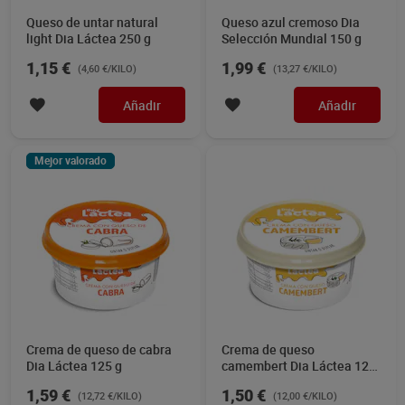
Queso de untar natural
Queso azul cremoso Dia
light Dia Láctea 250 g
Selección Mundial 150 g
1,15 €
1,99 €
(4,60 €/KILO)
(13,27 €/KILO)
Añadir
Añadir
Mejor valorado
Crema de queso de cabra
Crema de queso
Dia Láctea 125 g
camembert Dia Láctea 125
g
1,59 €
1,50 €
(12,72 €/KILO)
(12,00 €/KILO)