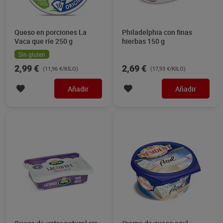
Queso en porciones La
Philadelphia con finas
Vaca que ríe 250 g
hierbas 150 g
Sin gluten
2,99 €
2,69 €
(11,96 €/KILO)
(17,93 €/KILO)
Añadir
Añadir