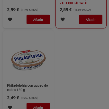
VACA QUE RÍE 140 G
2,99 €
2,59 €
(11,96 €/KILO)
(18,50 €/KILO)
Añadir
Añadir
Philadelphia con queso de
cabra 150 g
2,49 €
(16,60 €/KILO)
Añadir