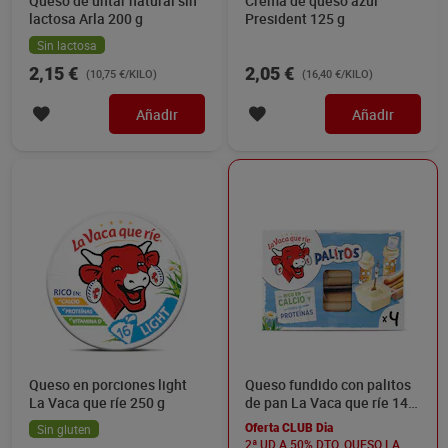
Queso de untar natural sin
Crema de queso azul
lactosa Arla 200 g
President 125 g
Sin lactosa
2,15 €
2,05 €
(10,75 €/KILO)
(16,40 €/KILO)
Añadir
Añadir
Queso en porciones light
Queso fundido con palitos
La Vaca que ríe 250 g
de pan La Vaca que ríe 140
g
Sin gluten
Oferta CLUB Dia
2ª UD A 50% DTO. QUESO LA