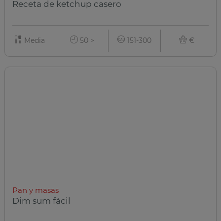
Receta de ketchup casero
Media
50 >
151-300
€
Pan y masas
Dim sum fácil