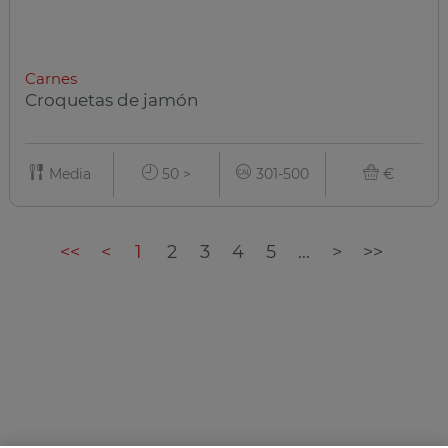
Carnes
Croquetas de jamón
Media
50 >
301-500
€
<<
<
1
2
3
4
5
...
>
>>