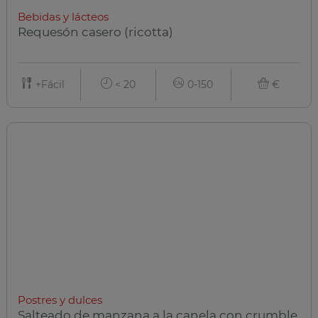
Bebidas y lácteos
Requesón casero (ricotta)
+Fácil
< 20
0-150
€
Postres y dulces
Salteado de manzana a la canela con crumble