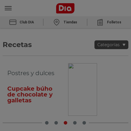
Club DIA
Tiendas
Folletos
Recetas
Categorías
Postres y dulces
Cupcake búho
de chocolate y
galletas