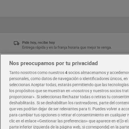
Pide hoy, recibe hoy
Entrega rápida y en la franja horaria que mejor te venga.
Nos preocupamos por tu privacidad
Únete al CLUB Dia
Tanto nosotros como nuestros
4
socios almacenamos y accedemos
Disfruta las ventajas y ofertas exclusivas.
personales, como datos de navegación o identificadores únicos, en t
Descárgate la APP Dia
seleccionas Aceptar todas, estarás permitiendo que las tecnología
los propósitos que se muestran en «nosotros y nuestros socios tr
proporcionar». Si seleccionas Rechazar todas o retiras tu consentim
·
·
RECETAS
COMER MEJOR CADA DIA
deshabilitarás. Si se deshabilitan los rastreadores, parte del conten
que ves podrían dejar de ser relevantes para ti. Puedes volver a ac
para cambiar tus opciones o retirar el consentimiento en cualquie
clic en el enlace «Gestionar las preferencias» que aparece en el [o el 
parte inferior izquierda de la página web, si corresponde] en la parte 