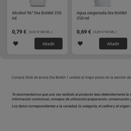
Alcohol 96º Dia Botikit 250
Agua oxigenada Dia Botikit
ml
250 ml
0,79 €
0,69 €
(0,32 €/100 ML.)
(0,28 €/100 ML.)
Añadir
Añadir
Compra Stick de árnica Dia Botikit 1 unidad al mejor precio en la sección d
Te recomendamos que una vez recibido el producto leas detenidamente la inf
información nutricional, consejos de utilización/preparación, conservación
Los datos correspondientes a la variedad, la categoría, el calibre y el origen