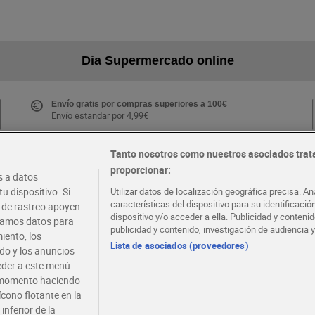
Dia Supermercado online
Envío gratis por compras superiores a 100€
Envío estandar por 4,99€
Tanto nosotros como nuestros asociados trat
proporcionar:
Folletos y Tiendas
 a datos
Descubre las mejores ofertas y busca tu tienda más
u dispositivo. Si
Utilizar datos de localización geográfica precisa. An
cercana
características del dispositivo para su identificaci
s de rastreo apoyen
dispositivo y/o acceder a ella. Publicidad y conten
atamos datos para
publicidad y contenido, investigación de audiencia y
iento, los
·
·
EMPLEO
COLABORA CON DIA
Lista de asociados (proveedores)
ido y los anuncios
ceder a este menú
r momento haciendo
ícono flotante en la
inferior de la