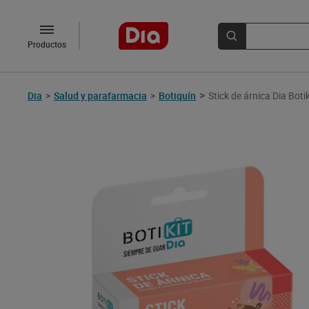
Productos
>
Dia
>
Salud y parafarmacia
>
Botiquín
Stick de árnica Dia Boti