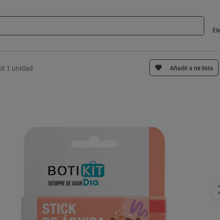
El
kit 1 unidad
Añadir a mi lista