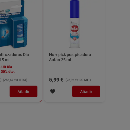
ntirozaduras Dia
No + pick postpicadura
 15 ml
Autan 25 ml
LUB Dia
30% dto.
€
5,99 €
(256,67 €/LITRO)
(23,96 €/100 ML.)
Añadir
Añadir