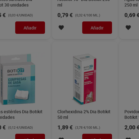
kit 30 unidades
ml
250 ml
5 €
0,79 €
0,69 
(0,03 €/UNIDAD)
(0,32 €/100 ML.)
Añadir
Añadir
s estériles Dia Botikit
Clorhexidina 2% Dia Botikit
Povido
nidades
50 ml
Botikit
0 €
1,89 €
2,00 
(0,12 €/UNIDAD)
(3,78 €/100 ML.)