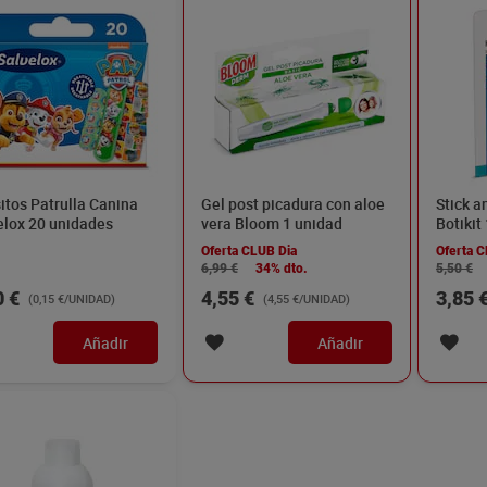
itos Patrulla Canina
Gel post picadura con aloe
Stick a
elox 20 unidades
vera Bloom 1 unidad
Botikit
Oferta CLUB Dia
Oferta C
6,99 €
34% dto.
5,50 €
0 €
4,55 €
3,85 
(0,15 €/UNIDAD)
(4,55 €/UNIDAD)
Añadir
Añadir