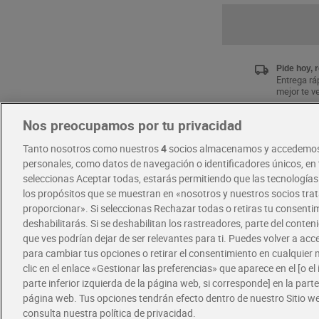
Pide hoy, 
Entrega ráp
mejor te v
Nos preocupamos por tu privacidad
Únete al 
Tanto nosotros como nuestros
4
socios almacenamos y accedemos
Disfruta la
exclusivas
personales, como datos de navegación o identificadores únicos, en t
Descárgat
seleccionas Aceptar todas, estarás permitiendo que las tecnología
los propósitos que se muestran en «nosotros y nuestros socios tr
proporcionar». Si seleccionas Rechazar todas o retiras tu consentim
RECETAS
deshabilitarás. Si se deshabilitan los rastreadores, parte del conten
que ves podrían dejar de ser relevantes para ti. Puedes volver a ac
para cambiar tus opciones o retirar el consentimiento en cualquie
clic en el enlace «Gestionar las preferencias» que aparece en el [o el 
parte inferior izquierda de la página web, si corresponde] en la parte 
página web. Tus opciones tendrán efecto dentro de nuestro Sitio w
consulta nuestra política de privacidad.
Ofertas
Política de