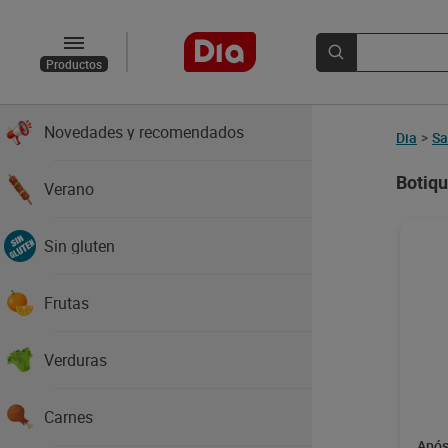
Productos
Novedades y recomendados
Dia
>
Sa
Botiqu
Verano
Sin gluten
Frutas
Verduras
Carnes
Após