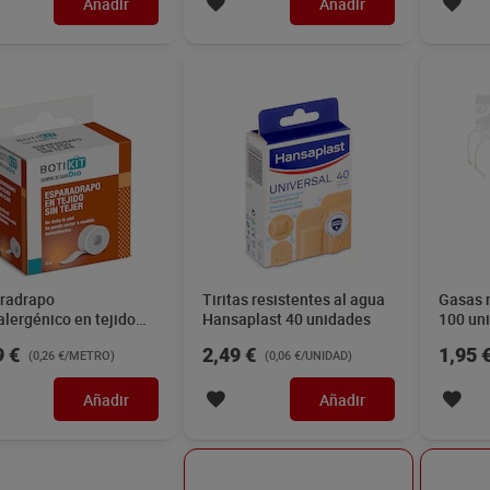
Añadir
Añadir
radrapo
Tiritas resistentes al agua
Gasas n
alergénico en tejido
Hansaplast 40 unidades
100 un
ejer Dia Botikit 5 m
9 €
2,49 €
1,95 
(0,26 €/METRO)
(0,06 €/UNIDAD)
Añadir
Añadir