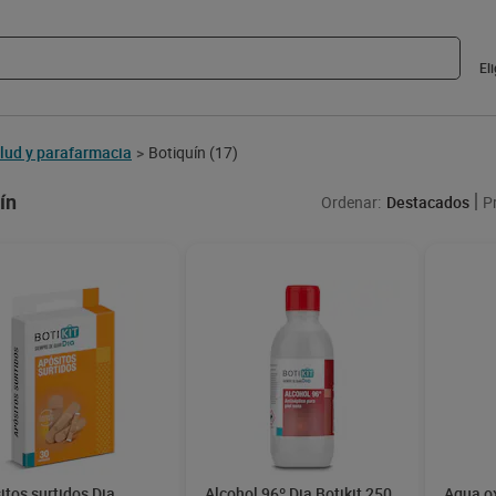
El
lud y parafarmacia
Botiquín
(17)
>
ín
Ordenar:
Destacados
P
itos surtidos Dia
Alcohol 96º Dia Botikit 250
Agua ox