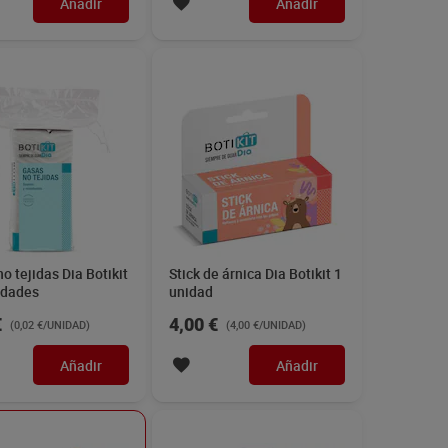
Añadir
Añadir
o tejidas Dia Botikit
Stick de árnica Dia Botikit 1
idades
unidad
€
4,00 €
(0,02 €/UNIDAD)
(4,00 €/UNIDAD)
Añadir
Añadir