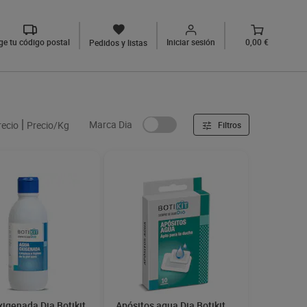
ige tu código postal
Iniciar sesión
0,00 €
Pedidos y listas
Marca Dia
recio
Precio/Kg
Filtros
igenada Dia Botikit
Apósitos agua Dia Botikit