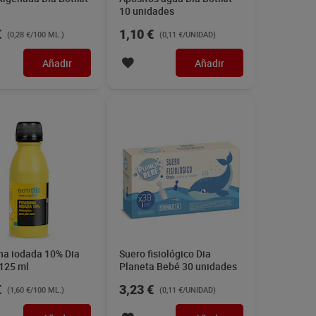
10 unidades
€
1,10 €
(0,28 €/100 ML.)
(0,11 €/UNIDAD)
Añadir
Añadir
na iodada 10% Dia
Suero fisiológico Dia
 125 ml
Planeta Bebé 30 unidades
€
3,23 €
(1,60 €/100 ML.)
(0,11 €/UNIDAD)