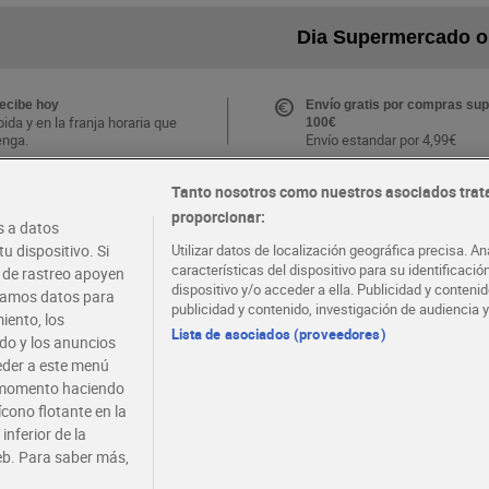
Dia Supermercado o
recibe hoy
Envío gratis por compras sup
ida y en la franja horaria que
100€
enga.
Envío estandar por 4,99€
Tanto nosotros como nuestros asociados trat
CLUB Dia
proporcionar:
Folletos y Tiendas
 a datos
s ventajas y ofertas
Descubre las mejores ofertas
.
tu tienda más cercana
u dispositivo. Si
Utilizar datos de localización geográfica precisa. An
e la APP Dia
características del dispositivo para su identificaci
s de rastreo apoyen
dispositivo y/o acceder a ella. Publicidad y conten
atamos datos para
publicidad y contenido, investigación de audiencia y
iento, los
·
·
·
COMER MEJOR CADA DIA
EMPLEO
COLABOR
Lista de asociados (proveedores)
ido y los anuncios
ceder a este menú
r momento haciendo
ícono flotante en la
inferior de la
eb. Para saber más,
 privacidad
Política de cookies
Aviso legal
C